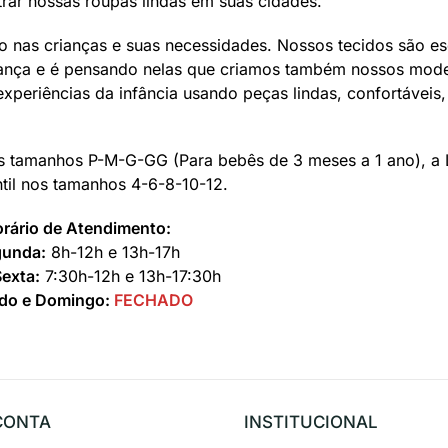
rar nossas roupas lindas em suas cidades.
 nas crianças e suas necessidades. Nossos tecidos são es
riança e é pensando nelas que criamos também nossos mode
experiências da infância usando peças lindas, confortáveis
s tamanhos P-M-G-GG (Para bebês de 3 meses a 1 ano), a 
ntil nos tamanhos 4-6-8-10-12.
rário de Atendimento:
gunda:
8h-12h e 13h-17h
Sexta:
7:30h-12h e 13h-17:30h
do e Domingo:
FECHADO
CONTA
INSTITUCIONAL