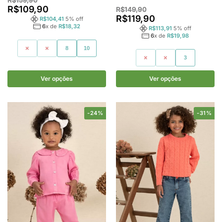
R$
109,90
R$
149,90
R$
119,90
R$
104,41
5
% off
6
x de
R$
18,32
R$
113,91
5
% off
6
x de
R$
19,98
4
6
8
10
1
2
3
Ver opções
Ver opções
-24%
-31%