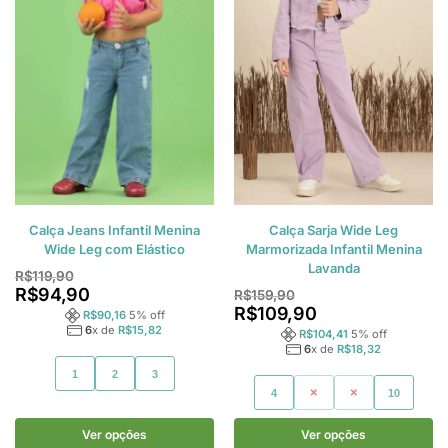
Calça Jeans Infantil Menina
Calça Sarja Wide Leg
Wide Leg com Elástico
Marmorizada Infantil Menina
Lavanda
R$
119,90
R$
94,90
R$
159,90
R$
109,90
R$
90,16
5
% off
6
x de
R$
15,82
R$
104,41
5
% off
6
x de
R$
18,32
1
2
3
4
6
8
10
Ver opções
Ver opções