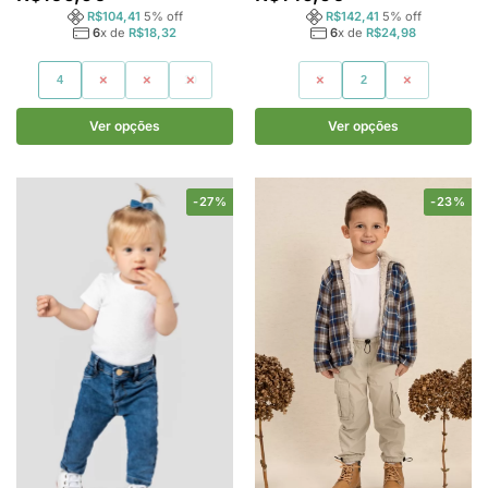
R$
104,41
5
% off
R$
142,41
5
% off
6
x de
R$
18,32
6
x de
R$
24,98
4
6
8
10
1
2
3
Ver opções
Ver opções
-27%
-23%