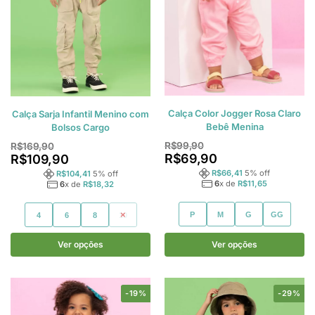
Calça Color Jogger Rosa Claro
Calça Sarja Infantil Menino com
Bebê Menina
Bolsos Cargo
R$
99,90
R$
169,90
R$
69,90
R$
109,90
R$
66,41
5
% off
R$
104,41
5
% off
6
x de
R$
11,65
6
x de
R$
18,32
P
M
G
GG
4
6
8
10
Ver opções
Ver opções
-19%
-29%