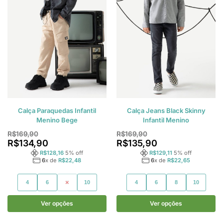
Calça Paraquedas Infantil
Calça Jeans Black Skinny
Menino Bege
Infantil Menino
R$
169,90
R$
169,90
R$
134,90
R$
135,90
R$
128,16
5
% off
R$
129,11
5
% off
6
x de
R$
22,48
6
x de
R$
22,65
4
6
8
10
4
6
8
10
Ver opções
Ver opções