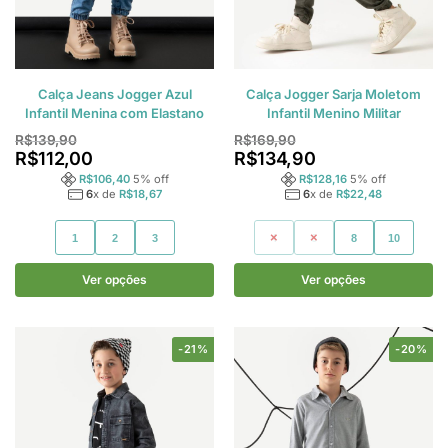
Calça Jeans Jogger Azul
Calça Jogger Sarja Moletom
Infantil Menina com Elastano
Infantil Menino Militar
R$
139,90
R$
169,90
R$
112,00
R$
134,90
R$
106,40
5
% off
R$
128,16
5
% off
6
x de
R$
18,67
6
x de
R$
22,48
1
2
3
4
6
8
10
Ver opções
Ver opções
-21%
-20%