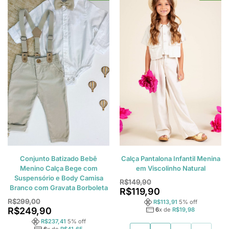
Conjunto Batizado Bebê
Calça Pantalona Infantil Menina
Menino Calça Bege com
em Viscolinho Natural
Suspensório e Body Camisa
R$
149,90
Branco com Gravata Borboleta
R$
119,90
R$
299,00
R$
113,91
5
% off
R$
249,90
6
x de
R$
19,98
R$
237,41
5
% off
6
x de
R$
41,65