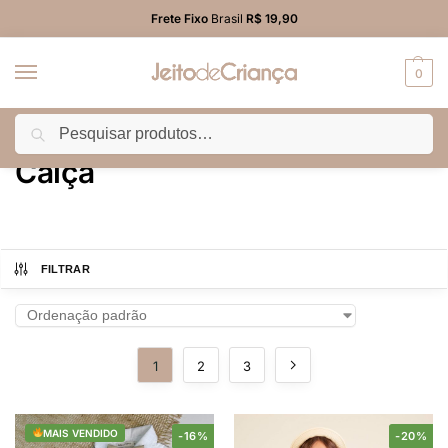
Frete Fixo
Brasil
R$ 19,90
0
Pesquisar
Início
PROMO
Calça
/
/
Calça
FILTRAR
1
2
3
MAIS VENDIDO
-16%
-20%