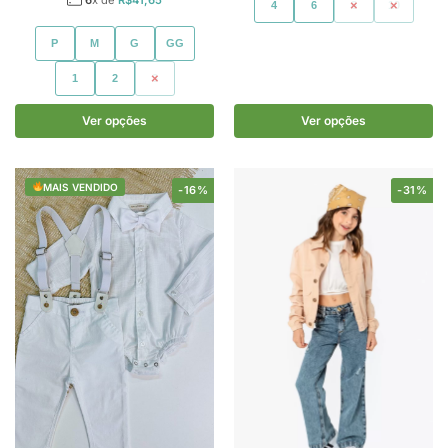
4
6
8
10
P
M
G
GG
1
2
3
Ver opções
Ver opções
MAIS VENDIDO
-16%
-31%