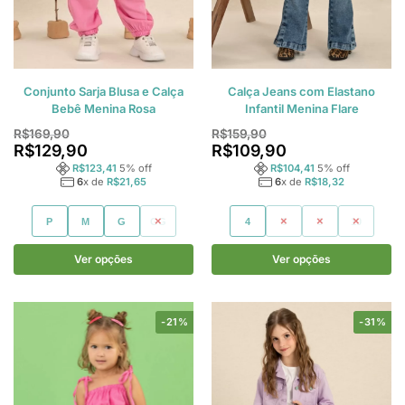
Conjunto Sarja Blusa e Calça
Calça Jeans com Elastano
Bebê Menina Rosa
Infantil Menina Flare
R$
169,90
R$
159,90
R$
129,90
R$
109,90
R$
123,41
5
% off
R$
104,41
5
% off
6
x de
R$
21,65
6
x de
R$
18,32
P
M
G
GG
4
6
8
10
Ver opções
Ver opções
-21%
-31%