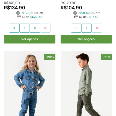
R$
169,90
R$
129,90
R$
134,90
R$
104,90
R$
128,16
5
% off
R$
99,66
5
% off
6
x de
R$
22,48
6
x de
R$
17,48
4
6
8
10
1
2
3
Ver opções
Ver opções
-20%
-21%