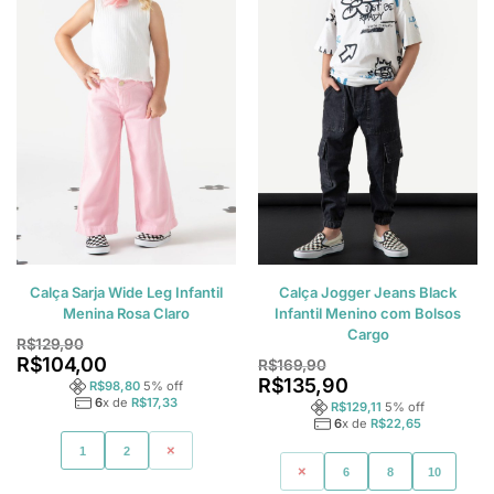
Calça Sarja Wide Leg Infantil
Calça Jogger Jeans Black
Menina Rosa Claro
Infantil Menino com Bolsos
Cargo
R$
129,90
R$
104,00
R$
169,90
R$
135,90
R$
98,80
5
% off
6
x de
R$
17,33
R$
129,11
5
% off
6
x de
R$
22,65
1
2
3
4
6
8
10