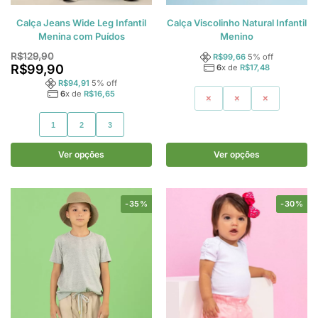
Calça Jeans Wide Leg Infantil
Calça Viscolinho Natural Infantil
Menina com Puídos
Menino
R$
129,90
R$
99,66
5
% off
R$
99,90
6
x de
R$
17,48
R$
94,91
5
% off
6
x de
R$
16,65
1
2
3
1
2
3
Ver opções
Ver opções
-35%
-30%