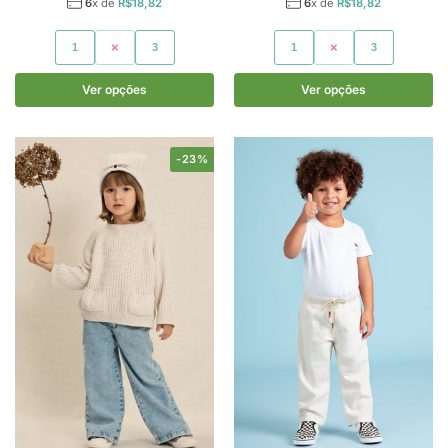
6
x de
R$
18,82
6
x de
R$
18,82
1
2
3
1
2
3
Ver opções
Ver opções
-23%