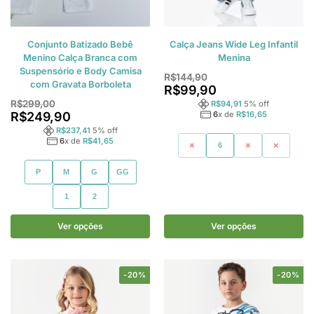
Conjunto Batizado Bebê
Calça Jeans Wide Leg Infantil
Menino Calça Branca com
Menina
Suspensório e Body Camisa
R$
144,90
com Gravata Borboleta
R$
99,90
R$
299,00
R$
94,91
5
% off
R$
249,90
6
x de
R$
16,65
R$
237,41
5
% off
6
x de
R$
41,65
4
6
8
10
P
M
G
GG
1
2
Ver opções
Ver opções
-20%
-20%