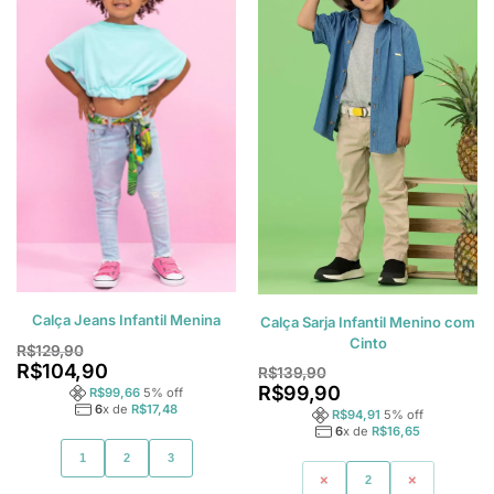
Calça Jeans Infantil Menina
Calça Sarja Infantil Menino com
Cinto
R$
129,90
R$
104,90
R$
139,90
R$
99,90
R$
99,66
5
% off
6
x de
R$
17,48
R$
94,91
5
% off
6
x de
R$
16,65
1
2
3
1
2
3