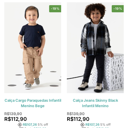
-19%
-19%
Calça Cargo Paraquedas Infantil
Calça Jeans Skinny Black
Menino Bege
Infantil Menino
R$
139,90
R$
139,90
R$
112,90
R$
112,90
R$
107,26
5
% off
R$
107,26
5
% off