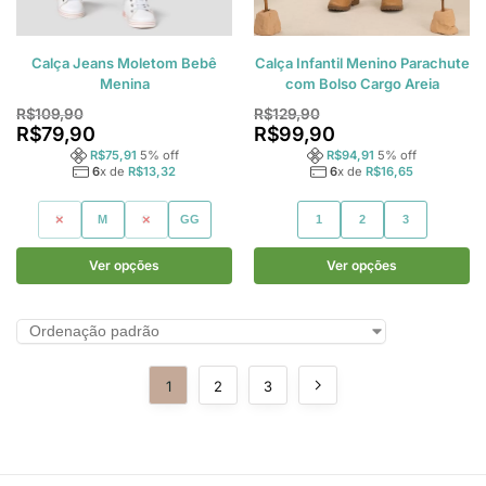
Calça Jeans Moletom Bebê
Calça Infantil Menino Parachute
Menina
com Bolso Cargo Areia
R$
109,90
R$
129,90
R$
79,90
R$
99,90
R$
75,91
5
% off
R$
94,91
5
% off
6
x de
R$
13,32
6
x de
R$
16,65
P
M
G
GG
1
2
3
Ver opções
Ver opções
1
2
3