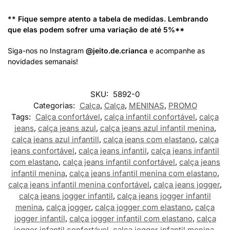
** Fique sempre atento a tabela de medidas. Lembrando
que elas podem sofrer uma variação de até 5%**
Siga-nos no Instagram
@jeito.de.crianca
e acompanhe as
novidades semanais!
SKU:
5892-0
Categorias:
Calça
,
Calça
,
MENINAS
,
PROMO
Tags:
Calça confortável
,
calça infantil confortável
,
calça
jeans
,
calça jeans azul
,
calça jeans azul infantil menina
,
calça jeans azul infantill
,
calça jeans com elastano
,
calça
jeans confortável
,
calça jeans infantil
,
calça jeans infantil
com elastano
,
calça jeans infantil confortável
,
calça jeans
infantil menina
,
calça jeans infantil menina com elastano
,
calça jeans infantil menina confortável
,
calça jeans jogger
,
calça jeans jogger infantil
,
calça jeans jogger infantil
menina
,
calça jogger
,
calça jogger com elastano
,
calça
jogger infantil
,
calça jogger infantil com elastano
,
calça
jogger infantil confortável
,
calça jogger infantil menina
,