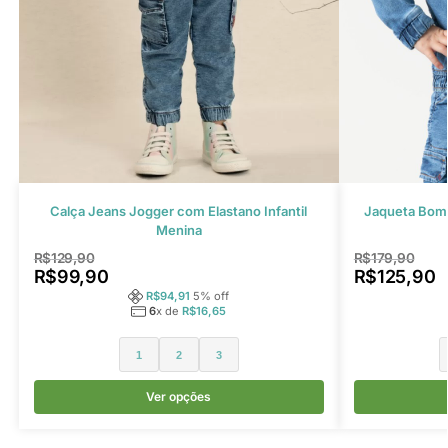
Jaqueta Bomb
Calça Jeans Jogger com Elastano Infantil
Menina
R$
179,90
R$
129,90
R$
125,90
R$
99,90
R$
94,91
5
% off
6
x de
R$
16,65
1
2
3
Ver opções