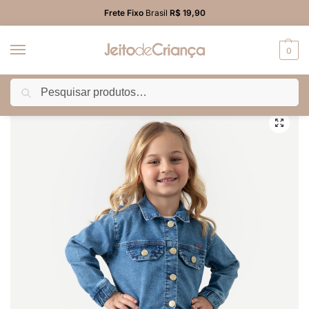
Frete Fixo
Brasil
R$ 19,90
0
Pesquisar
Início
PROMO
Calça
Calça Jeans Jogger Azul Infantil Menina com Elastano
/
/
/