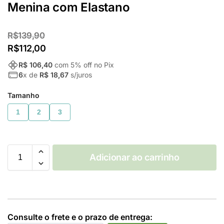
Menina com Elastano
R$
139,90
R$
112,00
R$ 106,40
com
5
% off no Pix
6
x de
R$ 18,67
s/juros
Tamanho
1
2
3
Adicionar ao carrinho
Consulte o frete e o prazo de entrega: