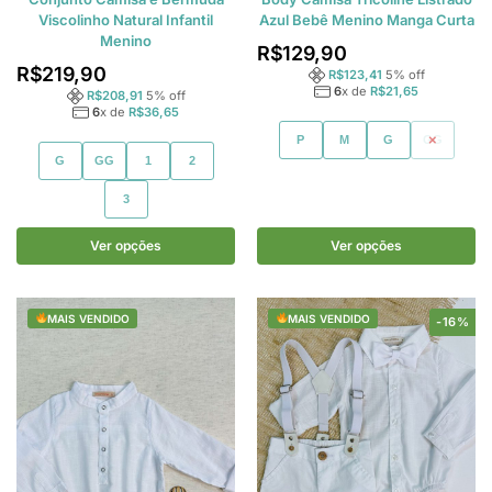
Viscolinho Natural Infantil
Azul Bebê Menino Manga Curta
Menino
R$
129,90
R$
219,90
R$
123,41
5
% off
6
x de
R$
21,65
R$
208,91
5
% off
6
x de
R$
36,65
P
M
G
GG
G
GG
1
2
3
Ver opções
Ver opções
MAIS VENDIDO
MAIS VENDIDO
-16%