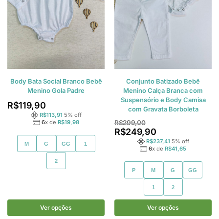
Body Bata Social Branco Bebê
Conjunto Batizado Bebê
Menino Gola Padre
Menino Calça Branca com
Suspensório e Body Camisa
R$
119,90
com Gravata Borboleta
R$
113,91
5
% off
R$
299,00
6
x de
R$
19,98
R$
249,90
R$
237,41
5
% off
M
G
GG
1
6
x de
R$
41,65
2
P
M
G
GG
1
2
Ver opções
Ver opções