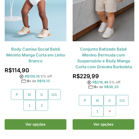
Body Camisa Social Bebê
Conjunto Batizado Bebê
Menino Manga Curta em Linho
Menino Bermuda com
Branco
Suspensório e Body Manga
Curta com Gravata Borboleta
R$
114,90
R$
229,99
R$
109,16
5
% off
6
x de
R$
19,15
R$
218,49
5
% off
6
x de
R$
38,33
P
M
G
GG
P
M
G
GG
1
2
1
2
Ver opções
Ver opções