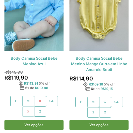
Body Camisa Social Bebê
Body Camisa Social Bebê
Menino Azul
Menino Manga Curta em Linho
Amarelo Bebê
R$
149,90
R$
119,90
R$
114,90
R$
113,91
5
% off
R$
109,16
5
% off
6
x de
R$
19,98
6
x de
R$
19,15
P
M
G
GG
P
M
G
GG
1
2
1
2
Ver opções
Ver opções