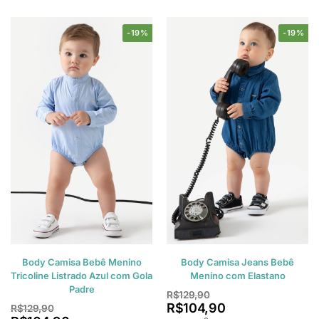
-19%
-19%
Body Camisa Bebê Menino
Body Camisa Jeans Bebê
Tricoline Listrado Azul com Gola
Menino com Elastano
Padre
R$
129,90
R$
104,90
R$
129,90