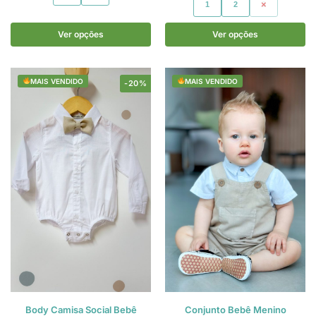
1
2
3
Ver opções
Ver opções
MAIS VENDIDO
MAIS VENDIDO
-20%
Body Camisa Social Bebê
Conjunto Bebê Menino