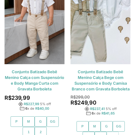
Conjunto Batizado Bebê
Conjunto Batizado Bebê
Menino Calça com Suspensório
Menino Calça Bege com
e Body Manga Curta com
Suspensório e Body Camisa
Gravata Borboleta
Branco com Gravata Borboleta
R$
239,99
R$
299,00
R$
249,90
R$
227,99
5
% off
6
x de
R$
40,00
R$
237,41
5
% off
6
x de
R$
41,65
P
M
G
GG
P
M
G
GG
1
2