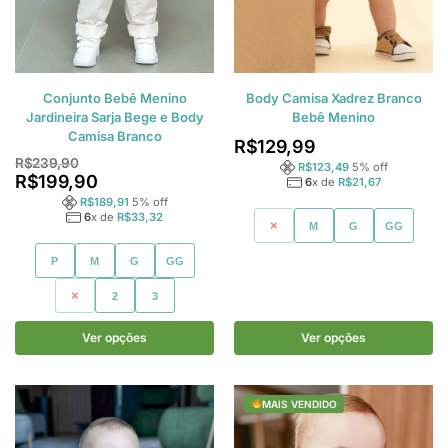
Conjunto Bebê Menino
Body Camisa Xadrez Branco
Jardineira Sarja Bege e Body
Bebê Menino
Camisa Branco
R$
129,99
R$
239,90
R$
123,49
5
% off
R$
199,90
6
x de
R$
21,67
R$
189,91
5
% off
6
x de
R$
33,32
P
M
G
GG
P
M
G
GG
1
2
3
Ver opções
Ver opções
MAIS VENDIDO