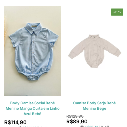
-31%
Body Camisa Social Bebê
Camisa Body Sarja Bebê
Menino Manga Curta em Linho
Menino Bege
Azul Bebê
R$
129,90
R$
89,90
R$
114,90
R$
85,41
5
% off