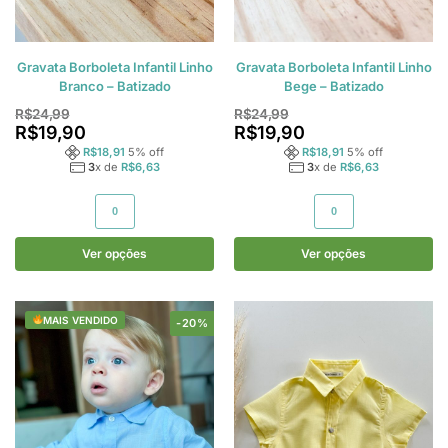
Gravata Borboleta Infantil Linho
Gravata Borboleta Infantil Linho
Branco – Batizado
Bege – Batizado
R$
24,99
R$
24,99
R$
19,90
R$
19,90
R$
18,91
5
% off
R$
18,91
5
% off
3
x de
R$
6,63
3
x de
R$
6,63
0
0
Ver opções
Ver opções
MAIS VENDIDO
-20%