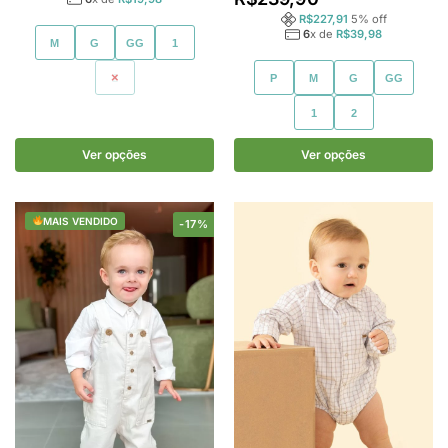
R$
227,91
5
% off
6
x de
R$
39,98
M
G
GG
1
2
P
M
G
GG
1
2
Ver opções
Ver opções
MAIS VENDIDO
-17%