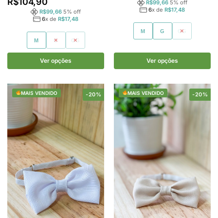
R$
104,90
R$
99,66
5
% off
6
x de
R$
17,48
R$
99,66
5
% off
6
x de
R$
17,48
M
G
GG
M
G
GG
Ver opções
Ver opções
MAIS VENDIDO
MAIS VENDIDO
-20%
-20%