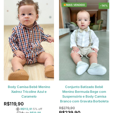
MAIS VENDIDO
-14%
Body Camisa Bebê Menino
Conjunto Batizado Bebê
Xadrez Tricoline Azul e
Menino Bermuda Bege com
Caramelo
Suspensório e Body Camisa
Branco com Gravata Borboleta
R$
119,90
R$
279,90
R$
113,91
5
% off
R$
239,90
6
x de
R$
19,98