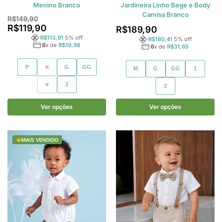
Menino Branco
Jardineira Linho Bege e Body
Camisa Branco
R$
149,90
R$
119,90
R$
189,90
R$
113,91
5
% off
R$
180,41
5
% off
6
x de
R$
19,98
6
x de
R$
31,65
P
M
G
GG
M
G
GG
1
1
2
2
Ver opções
Ver opções
MAIS VENDIDO