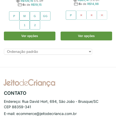
R$
109,16
5
% off
6
x de
R$
14,98
6
x de
R$
19,15
P
M
G
GG
P
M
G
GG
1
2
Ver opções
Ver opções
CONTATO
Endereço:
Rua David Hort, 694, São João - Brusque/SC
CEP 88359-341
E-mail:
ecommerce@jeitodecrianca.com.br