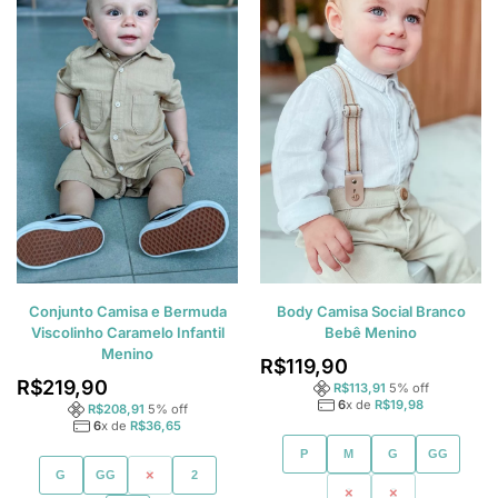
Conjunto Camisa e Bermuda
Body Camisa Social Branco
Viscolinho Caramelo Infantil
Bebê Menino
Menino
R$
119,90
R$
219,90
R$
113,91
5
% off
6
x de
R$
19,98
R$
208,91
5
% off
6
x de
R$
36,65
P
M
G
GG
G
GG
1
2
1
2