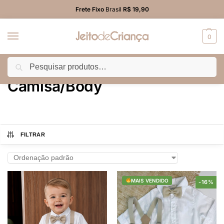
Frete Fixo
Brasil
R$ 19,90
0
Pesquisar
Início
BEBÊ MENINO
Camisa/Body
/
/
Camisa/Body
FILTRAR
MAIS VENDIDO
-16%