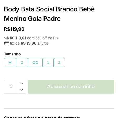
Body Bata Social Branco Bebê
Menino Gola Padre
R$
119,90
R$ 113,91
com
5
% off no Pix
6
x de
R$ 19,98
s/juros
Tamanho
M
G
GG
1
2
Adicionar ao carrinho