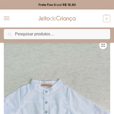
Frete Fixo
Brasil
R$ 19,90
0
Pesquisar
Início
BEBÊ MENINO
Camisa/Body
Body Bata Social Branco Bebê Menino Gola Padre
/
/
/