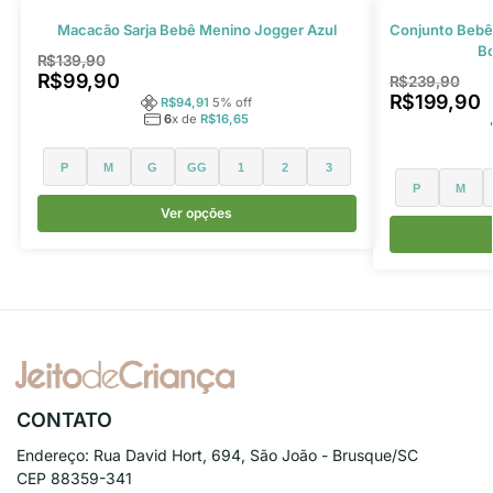
Macacão Sarja Bebê Menino Jogger Azul
Conjunto Bebê 
B
R$
139,90
R$
99,90
R$
239,90
R$
199,90
R$
94,91
5
% off
6
x de
R$
16,65
P
M
G
GG
1
2
3
P
M
Ver opções
CONTATO
Endereço:
Rua David Hort, 694, São João - Brusque/SC
CEP 88359-341