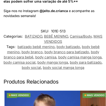
elas podem sofrer uma variação de até 5%**
Siga-nos no Instagram
@jeito.de.crianca
e acompanhe as
novidades semanais!
SKU:
101E-513
Categorias:
BATIZADO
,
BEBÊ MENINO
,
Camisa/Body
,
MAIS
VENDIDOS
Tags:
batizado bebê menino
,
body batizado
,
body bebê
menino
,
body branco
,
body branco para batizado
,
body
branco para bebê
,
body camisa
,
body camisa manga longa
,
body camisa social
,
body manga longa
,
body para batizado
,
body social
,
body social manga longa
Produtos Relacionados
-29%
MAIS VENDIDO
-17%
MAIS VENDIDO