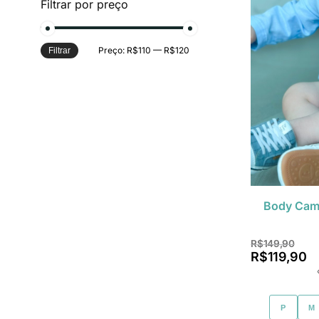
Filtrar por preço
Preço:
R$110
—
R$120
Filtrar
Body Cami
R$
149,90
R$
119,90
P
M