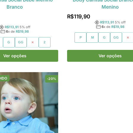
Branco
Menino
R$
119,90
R$
113,91
5
% off
6
x de
R$
19,98
R$
113,91
5
% off
6
x de
R$
19,98
P
M
G
GG
1
G
GG
1
2
Ver opções
Ver opções
DIDO
-20%