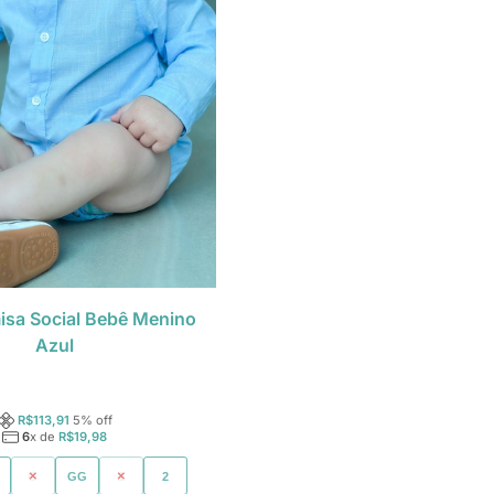
sa Social Bebê Menino
Azul
R$
113,91
5
% off
6
x de
R$
19,98
G
GG
1
2