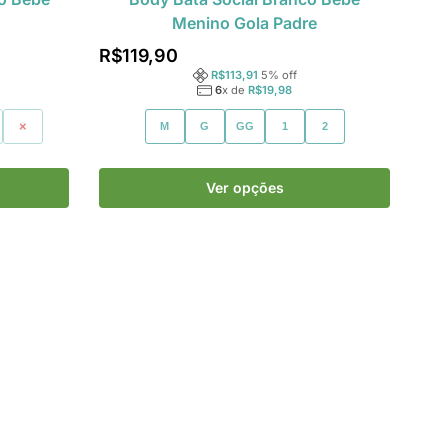
Menino Gola Padre
R$
119,90
R$
113,91
5
% off
6
x de
R$
19,98
2
M
G
GG
1
2
Ver opções