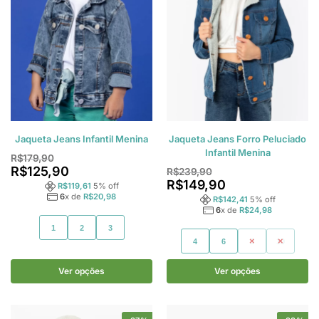
Jaqueta Jeans Infantil Menina
Jaqueta Jeans Forro Peluciado
Infantil Menina
R$
179,90
R$
125,90
R$
239,90
R$
149,90
R$
119,61
5
% off
6
x de
R$
20,98
R$
142,41
5
% off
6
x de
R$
24,98
1
2
3
4
6
8
10
Ver opções
Ver opções