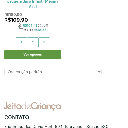
Jaqueta Sarja Infantil Menina
Azul
R$
169,90
R$
109,90
R$
104,41
5
% off
6
x de
R$
18,32
1
2
3
Ver opções
CONTATO
Endereço:
Rua David Hort, 694, São João - Brusque/SC