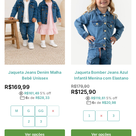
Jaqueta Jeans Denim Malha
Jaqueta Bomber Jeans Azul
Bebê Unissex
Infantil Menina com Elastano
R$
169,99
R$
179,90
R$
125,90
R$
161,49
5
% off
6
x de
R$
28,33
R$
119,61
5
% off
6
x de
R$
20,98
M
G
GG
1
1
2
3
2
3
Ver opções
Ver opções