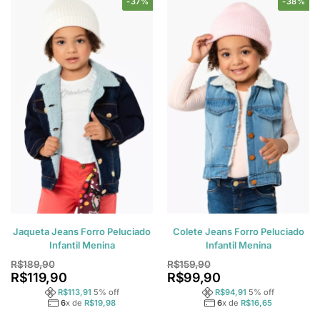
-37%
-38%
Jaqueta Jeans Forro Peluciado
Colete Jeans Forro Peluciado
Infantil Menina
Infantil Menina
R$
189,90
R$
159,90
R$
119,90
R$
99,90
R$
113,91
5
% off
R$
94,91
5
% off
6
x de
R$
19,98
6
x de
R$
16,65