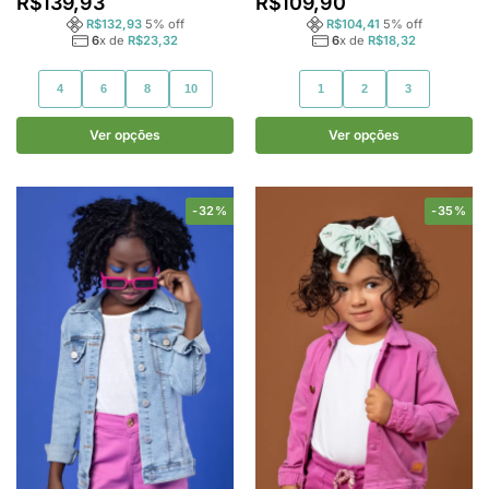
R$
139,93
R$
109,90
R$
132,93
5
% off
R$
104,41
5
% off
6
x de
R$
23,32
6
x de
R$
18,32
4
6
8
10
1
2
3
Ver opções
Ver opções
-32%
-35%