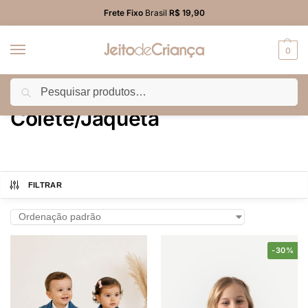
Frete Fixo
Brasil
R$ 19,90
0
Pesquisar
Início
MENINAS
Colete/Jaqueta
/
/
Colete/Jaqueta
FILTRAR
-30%