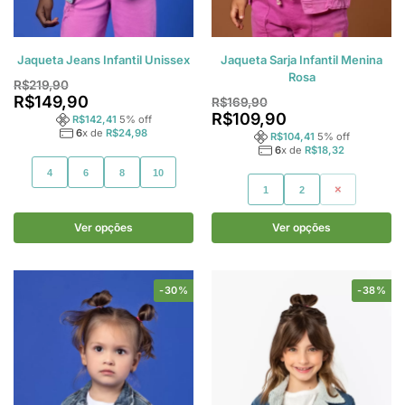
Jaqueta Jeans Infantil Unissex
Jaqueta Sarja Infantil Menina
Rosa
R$
219,90
R$
149,90
R$
169,90
R$
109,90
R$
142,41
5
% off
6
x de
R$
24,98
R$
104,41
5
% off
6
x de
R$
18,32
4
6
8
10
1
2
3
Ver opções
Ver opções
-30%
-38%