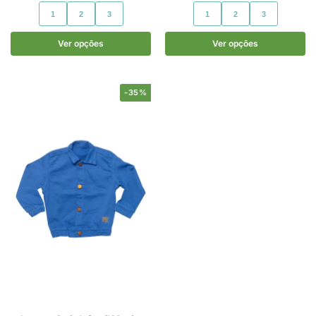
1
2
3
1
2
3
Ver opções
Ver opções
-35%