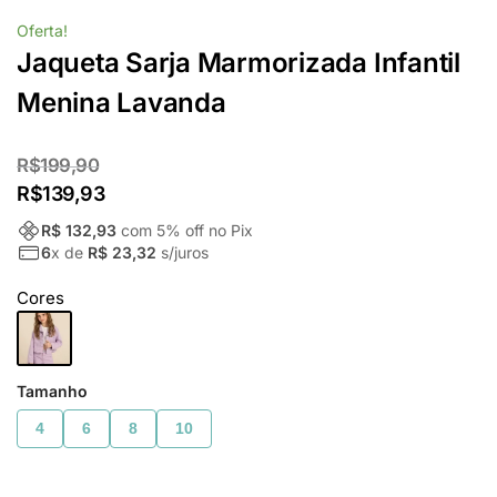
Oferta!
Jaqueta Sarja Marmorizada Infantil
Menina Lavanda
R$
199,90
R$
139,93
R$ 132,93
com
5
% off no Pix
6
x de
R$ 23,32
s/juros
Cores
Tamanho
4
6
8
10