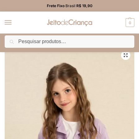
Frete Fixo
Brasil
R$ 19,90
0
Pesquisar
Início
PROMO
Blusão/Colete/Jaqueta
Jaqueta Sarja Marmorizada Infantil Menina Lavanda
/
/
/