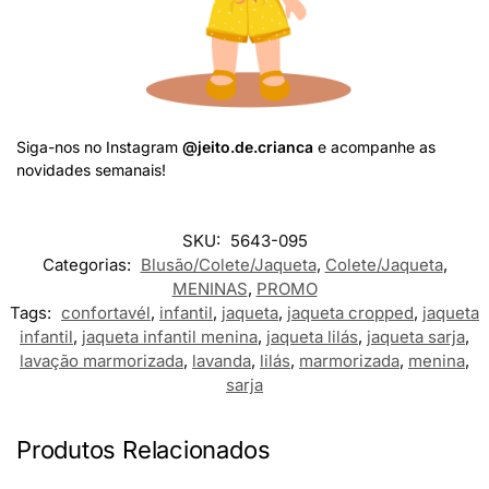
Siga-nos no Instagram
@jeito.de.crianca
e acompanhe as
novidades semanais!
SKU:
5643-095
Categorias:
Blusão/Colete/Jaqueta
,
Colete/Jaqueta
,
MENINAS
,
PROMO
Tags:
confortavél
,
infantil
,
jaqueta
,
jaqueta cropped
,
jaqueta
infantil
,
jaqueta infantil menina
,
jaqueta lilás
,
jaqueta sarja
,
lavação marmorizada
,
lavanda
,
lilás
,
marmorizada
,
menina
,
sarja
Produtos Relacionados