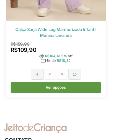
Calça Sarja Wide Leg Marmorizada Infantil
Menina Lavanda
R$
159,90
R$
109,90
R$
104,41
5
% off
6
x de
R$
18,32
4
6
8
10
Ver opções