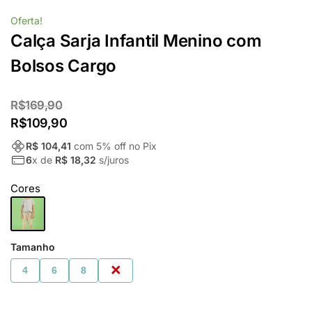
Oferta!
Calça Sarja Infantil Menino com
Bolsos Cargo
R$
169,90
R$
109,90
R$ 104,41
com
5
% off no Pix
6
x de
R$ 18,32
s/juros
Cores
Tamanho
4
6
8
10