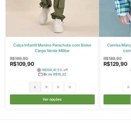
Calça Infantil Menino Parachute com Bolso
Camisa Manga
Cargo Verde Militar
com
R$
169,90
R$
189,90
R$
109,90
R$
129,90
R$
104,41
5
% off
6
x de
R$
18,32
4
6
8
10
4
Ver opções