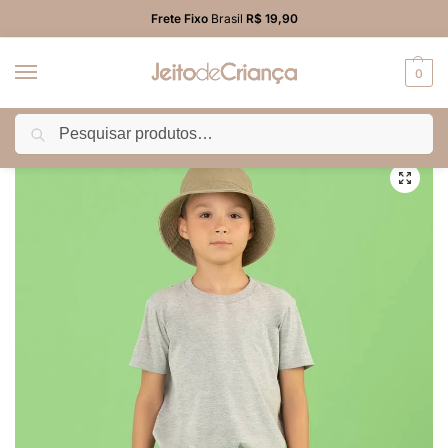
Frete Fixo
Brasil
R$ 19,90
0
Pesquisar
Início
PROMO
Calça
Calça Sarja Infantil Menino com Bolsos Cargo
/
/
/