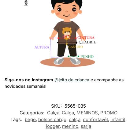
Siga-nos no Instagram
@jeito.de.crianca
e acompanhe as
novidades semanais!
SKU:
5565-035
Categorias:
Calça
,
Calça
,
MENINOS
,
PROMO
Tags:
bege
,
bolsos cargo
,
calça
,
confortavél
,
infantil
,
jogger
,
menino
,
sarja