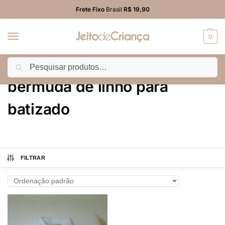
Frete Fixo
Brasil
R$ 19,90
0
Pesquisar
Início
Produtos marcados com a tag “bermuda de linho para batizado”
/
bermuda de linho para
batizado
FILTRAR