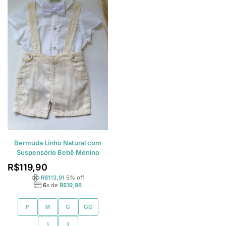
Bermuda Linho Natural com
Suspensório Bebê Menino
R$
119,90
R$
113,91
5
% off
6
x de
R$
19,98
P
M
G
GG
1
2