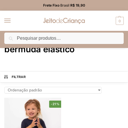
Frete Fixo
Brasil
R$ 19,90
0
Pesquisar
Início
Produtos marcados com a tag “bermuda elástico”
/
bermuda elástico
FILTRAR
-21%