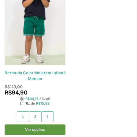
Bermuda Color Moletom Infantil
Menino
R$
119,90
R$
94,90
R$
90,16
5
% off
6
x de
R$
15,82
1
2
3
Ver opções