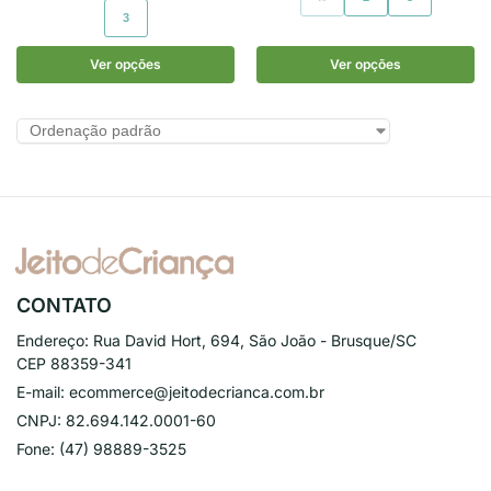
3
Ver opções
Ver opções
CONTATO
Endereço:
Rua David Hort, 694, São João - Brusque/SC
CEP 88359-341
E-mail:
ecommerce@jeitodecrianca.com.br
CNPJ:
82.694.142.0001-60
Fone:
(47) 98889-3525