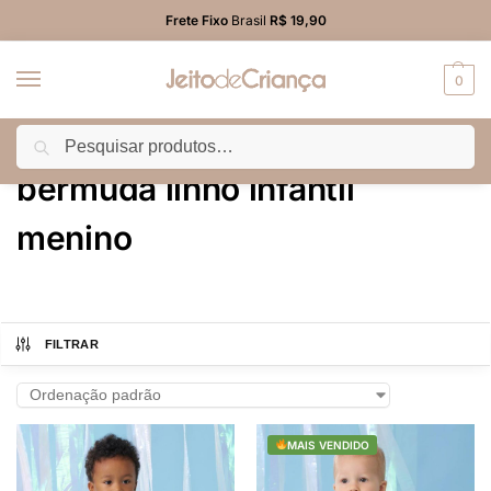
Frete Fixo
Brasil
R$ 19,90
0
Pesquisar
Início
Produtos marcados com a tag “bermuda linho infantil menino”
/
bermuda linho infantil
menino
FILTRAR
MAIS VENDIDO