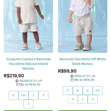
Conjunto Camisa e Bermuda
Bermuda Viscolinho Off White
Viscolinho Natural Infantil
Bebê Menino
Menino
R$
99,90
R$
219,90
R$
94,91
5
% off
6
x de
R$
16,65
R$
208,91
5
% off
6
x de
R$
36,65
P
M
G
GG
G
GG
1
2
1
2
3
3