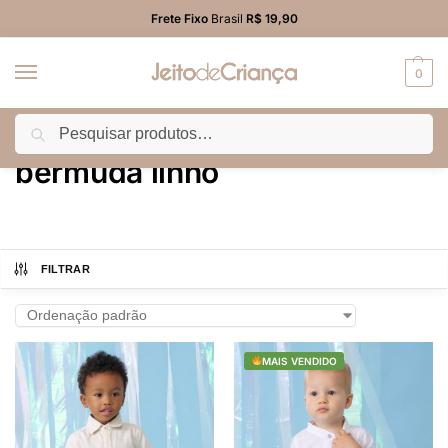
Frete Fixo
Brasil
R$ 19,90
0
Pesquisar
Início
Produtos marcados com a tag “bermuda linho”
/
bermuda linho
FILTRAR
MAIS VENDIDO