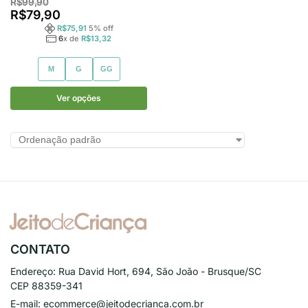
R$
99,90
R$
79,90
R$
75,91
5
% off
6
x de
R$
13,32
M
G
GG
Ver opções
CONTATO
Endereço:
Rua David Hort, 694, São João - Brusque/SC
CEP 88359-341
E-mail:
ecommerce@jeitodecrianca.com.br