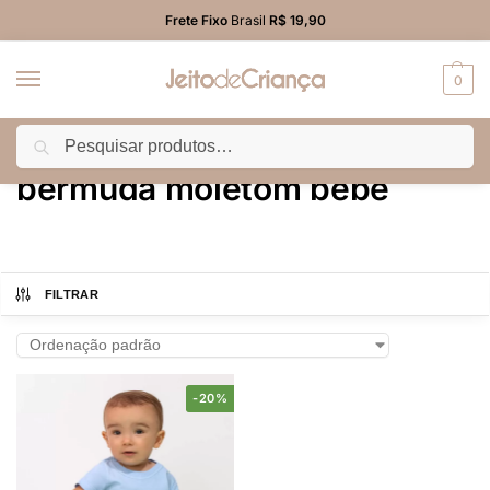
Frete Fixo
Brasil
R$ 19,90
0
Pesquisar
Início
Produtos marcados com a tag “bermuda moletom bebê”
/
bermuda moletom bebê
FILTRAR
-20%