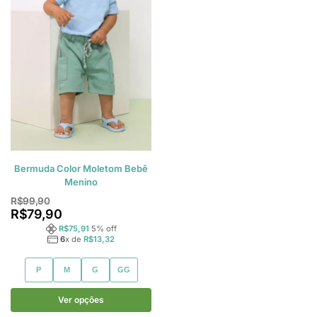
Bermuda Color Moletom Bebê
Menino
R$
99,90
R$
79,90
R$
75,91
5
% off
6
x de
R$
13,32
P
M
G
GG
Ver opções