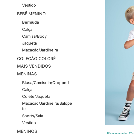
Vestido
BEBÊ MENINO
Bermuda
Calça
Camisa/Body
Jaqueta
Macacão/Jardineira
COLEÇÃO COLORÊ
MAIS VENDIDOS
MENINAS
Blusa/Camiseta/Cropped
Calça
Colete/Jaqueta
Macacão/Jardineira/Salope
te
Shorts/Saia
Vestido
MENINOS
Bermuda Ca