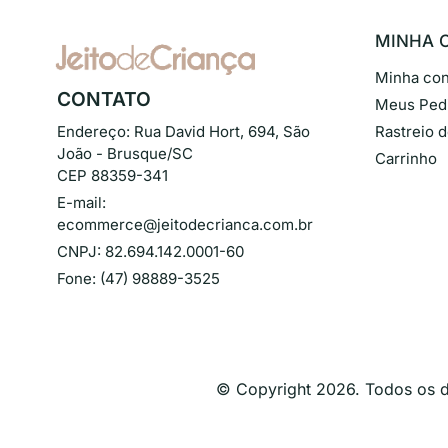
MINHA 
Minha con
CONTATO
Meus Ped
Endereço:
Rua David Hort, 694, São
Rastreio 
João - Brusque/SC
Carrinho
CEP 88359-341
E-mail:
ecommerce@jeitodecrianca.com.br
CNPJ:
82.694.142.0001-60
Fone:
(47) 98889-3525
© Copyright
2026
. Todos os