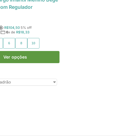
com Regulador
R$
104,50
5
% off
6
x de
R$
18,33
6
8
10
Ver opções