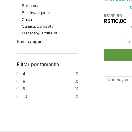
Bermuda
Blusão/Jaqueta
R$
139,90
Calça
R$
110,00
Camisa/Camiseta
Macacão/Jardineira
Sem categoria
4
Filtrar por tamanho
4
(1)
6
(1)
8
(1)
10
(1)