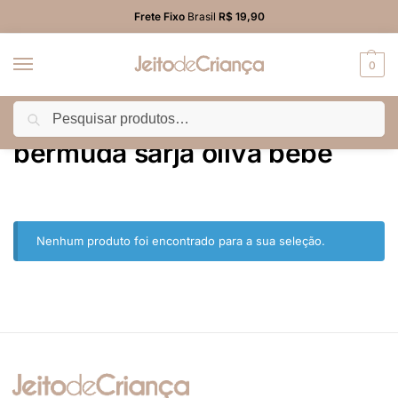
Frete Fixo
Brasil
R$ 19,90
0
Pesquisar
Início
Produtos marcados com a tag “bermuda sarja oliva bebê”
/
bermuda sarja oliva bebê
Nenhum produto foi encontrado para a sua seleção.