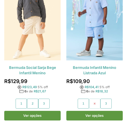
Bermuda Social Sarja Bege
Bermuda Infantil Menino
Infantil Menino
Listrada Azul
R$
129,99
R$
109,90
R$
123,49
5
% off
R$
104,41
5
% off
6
x de
R$
21,67
6
x de
R$
18,32
1
2
3
1
2
3
Ver opções
Ver opções