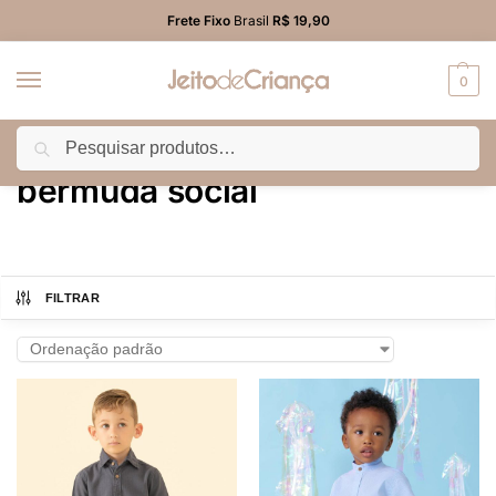
Frete Fixo
Brasil
R$ 19,90
0
Pesquisar
Início
Produtos marcados com a tag “bermuda social”
/
bermuda social
FILTRAR