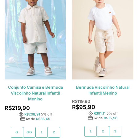
Conjunto Camisa e Bermuda
Bermuda Viscolinho Natural
Viscolinho Natural Infantil
Infantil Menino
Menino
R$
119,90
R$
95,90
R$
219,90
R$
91,11
5
% off
R$
208,91
5
% off
6
x de
R$
15,98
6
x de
R$
36,65
1
2
3
G
GG
1
2