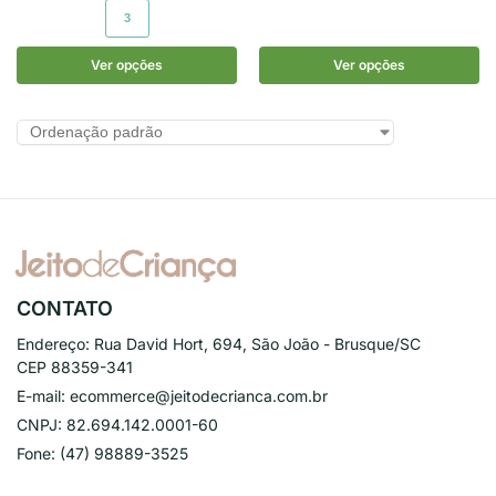
3
Ver opções
Ver opções
CONTATO
Endereço:
Rua David Hort, 694, São João - Brusque/SC
CEP 88359-341
E-mail:
ecommerce@jeitodecrianca.com.br
CNPJ:
82.694.142.0001-60
Fone:
(47) 98889-3525