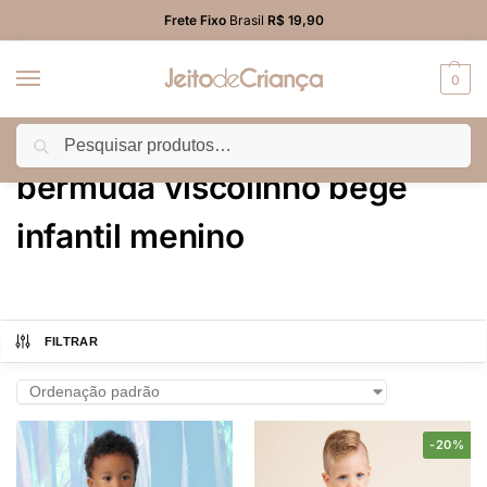
Frete Fixo
Brasil
R$ 19,90
0
Pesquisar
Início
Produtos marcados com a tag “bermuda viscolinho bege infantil menino”
/
bermuda viscolinho bege
infantil menino
FILTRAR
-20%