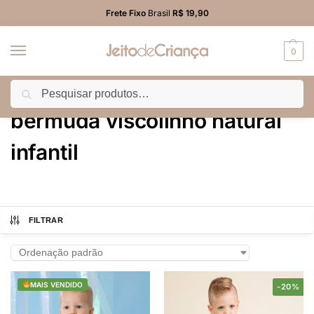
Frete Fixo
Brasil
R$ 19,90
0
Pesquisar
Início
Produtos marcados com a tag “bermuda viscolinho natural infantil”
/
bermuda viscolinho natural
infantil
FILTRAR
MAIS VENDIDO
-20%