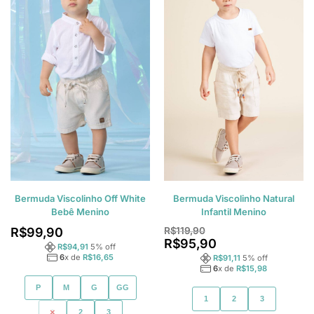
Bermuda Viscolinho Off White
Bermuda Viscolinho Natural
Bebê Menino
Infantil Menino
R$
99,90
R$
119,90
R$
95,90
R$
94,91
5
% off
6
x de
R$
16,65
R$
91,11
5
% off
6
x de
R$
15,98
P
M
G
GG
1
2
3
1
2
3