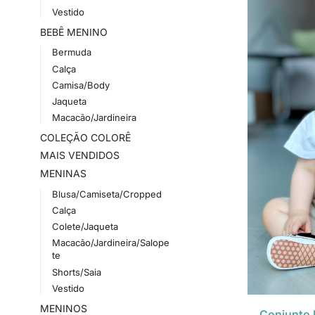
Vestido
BEBÊ MENINO
Bermuda
Calça
Camisa/Body
Jaqueta
Macacão/Jardineira
COLEÇÃO COLORÊ
MAIS VENDIDOS
MENINAS
Blusa/Camiseta/Cropped
Calça
Colete/Jaqueta
Macacão/Jardineira/Salope
te
Shorts/Saia
Vestido
MENINOS
Conjunto 