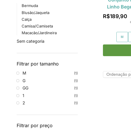
Bermuda
Linho Beg
Blusão/Jaqueta
R$
189,90
Calça
Camisa/Camiseta
Macacão/Jardineira
M
Sem categoria
Filtrar por tamanho
M
(1)
G
(1)
GG
(1)
1
(1)
2
(1)
Filtrar por preço