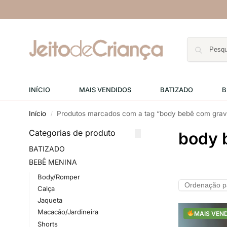
INÍCIO
MAIS VENDIDOS
BATIZADO
B
Início
Produtos marcados com a tag “body bebê com grav
/
Categorias de produto
body 
BATIZADO
BEBÊ MENINA
Body/Romper
Calça
Jaqueta
Macacão/Jardineira
MAIS VEN
Shorts