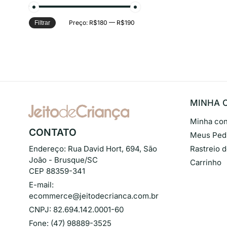
Preço:
R$180
—
R$190
Filtrar
MINHA 
Minha con
CONTATO
Meus Ped
Endereço:
Rua David Hort, 694, São
Rastreio 
João - Brusque/SC
Carrinho
CEP 88359-341
E-mail:
ecommerce@jeitodecrianca.com.br
CNPJ:
82.694.142.0001-60
Fone:
(47) 98889-3525