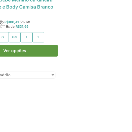
e e Body Camisa Branco
R$
180,41
5
% off
6
x de
R$
31,65
G
GG
1
2
Ver opções