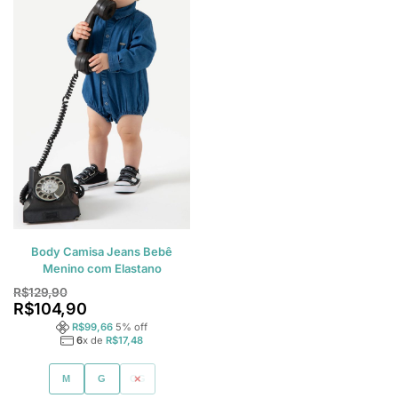
Body Camisa Jeans Bebê
Menino com Elastano
R$
129,90
R$
104,90
R$
99,66
5
% off
6
x de
R$
17,48
M
G
GG