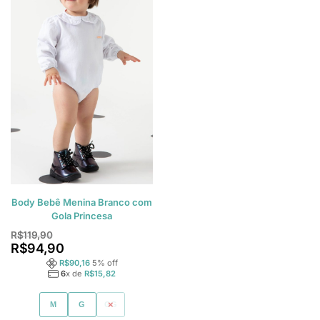
Body Bebê Menina Branco com
Gola Princesa
R$
119,90
R$
94,90
R$
90,16
5
% off
6
x de
R$
15,82
M
G
GG