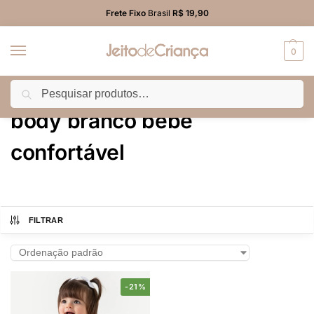
Frete Fixo
Brasil
R$ 19,90
0
Pesquisar
Início
Produtos marcados com a tag “body branco bebê confortável”
/
body branco bebê
confortável
FILTRAR
-21%