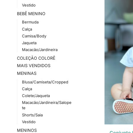
Vestido
BEBÊ MENINO
Bermuda
Calça
Camisa/Body
Jaqueta
Macacão/Jardineira
COLEÇÃO COLORÊ
MAIS VENDIDOS
MENINAS
Blusa/Camiseta/Cropped
Calça
Colete/Jaqueta
Macacão/Jardineira/Salope
te
Shorts/Saia
Vestido
MENINOS
Conjunto 