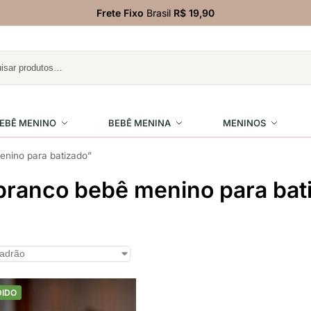
Frete Fixo
Brasil
R$ 19,90
EBÊ MENINO
BEBÊ MENINA
MENINOS
nino para batizado”
branco bebê menino para bat
DIDO