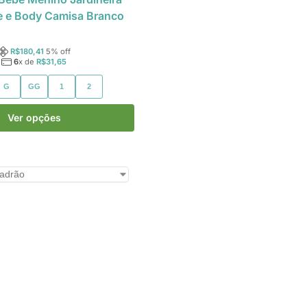
e e Body Camisa Branco
R$
180,41
5
% off
6
x de
R$
31,65
G
GG
1
2
Ver opções