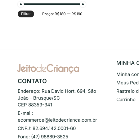
Preço:
R$180
—
R$190
Filtrar
MINHA 
Minha con
CONTATO
Meus Ped
Endereço:
Rua David Hort, 694, São
Rastreio 
João - Brusque/SC
Carrinho
CEP 88359-341
E-mail:
ecommerce@jeitodecrianca.com.br
CNPJ:
82.694.142.0001-60
Fone:
(47) 98889-3525