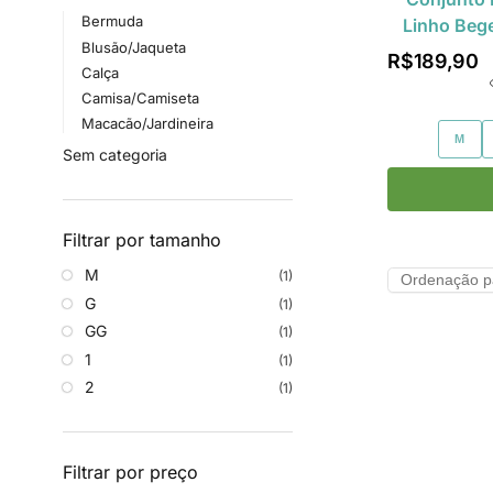
Bermuda
Linho Beg
Blusão/Jaqueta
R$
189,90
Calça
Camisa/Camiseta
Macacão/Jardineira
M
Sem categoria
Filtrar por tamanho
M
(1)
G
(1)
GG
(1)
1
(1)
2
(1)
Filtrar por preço