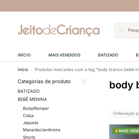
INÍCIO
MAIS VENDIDOS
BATIZADO
B
Início
Produtos marcados com a tag “body branco bebê me
/
Categorias de produto
body 
BATIZADO
BEBÊ MENINA
Body/Romper
Calça
Jaqueta
Macacão/Jardineira
MAIS VEN
Shorts