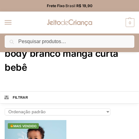
Frete Fixo
Brasil
R$ 19,90
0
Pesquisar
Início
Produtos marcados com a tag “body branco manga curta bebê”
/
body branco manga curta
bebê
FILTRAR
MAIS VENDIDO