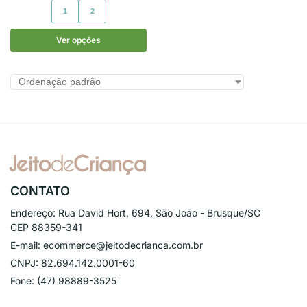
1
2
Ver opções
CONTATO
Endereço:
Rua David Hort, 694, São João - Brusque/SC
CEP 88359-341
E-mail:
ecommerce@jeitodecrianca.com.br
CNPJ:
82.694.142.0001-60
Fone:
(47) 98889-3525