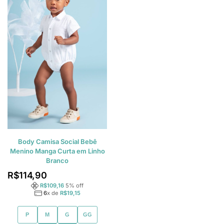
Body Camisa Social Bebê
Menino Manga Curta em Linho
Branco
R$
114,90
R$
109,16
5
% off
6
x de
R$
19,15
P
M
G
GG