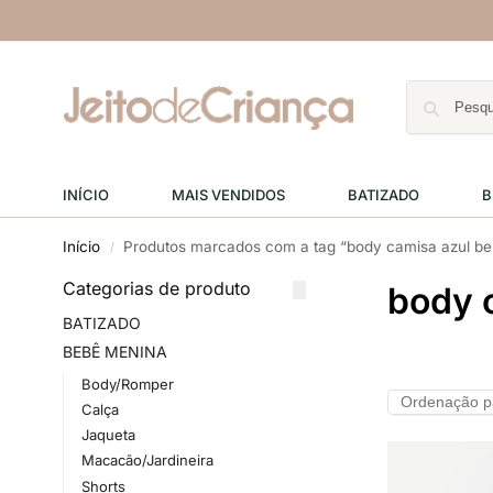
INÍCIO
MAIS VENDIDOS
BATIZADO
B
Início
Produtos marcados com a tag “body camisa azul b
/
Categorias de produto
body 
BATIZADO
BEBÊ MENINA
Body/Romper
Calça
Jaqueta
Macacão/Jardineira
Shorts