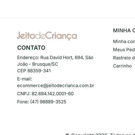
MINHA 
Minha con
CONTATO
Meus Ped
Endereço:
Rua David Hort, 694, São
Rastreio 
João - Brusque/SC
Carrinho
CEP 88359-341
E-mail:
ecommerce@jeitodecrianca.com.br
CNPJ:
82.694.142.0001-60
Fone:
(47) 98889-3525