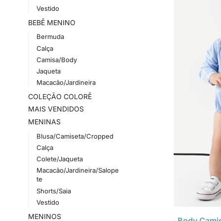
Vestido
BEBÊ MENINO
Bermuda
Calça
Camisa/Body
Jaqueta
Macacão/Jardineira
COLEÇÃO COLORÊ
MAIS VENDIDOS
MENINAS
Blusa/Camiseta/Cropped
Calça
Colete/Jaqueta
Macacão/Jardineira/Salope
te
Shorts/Saia
Vestido
MENINOS
Body Camis