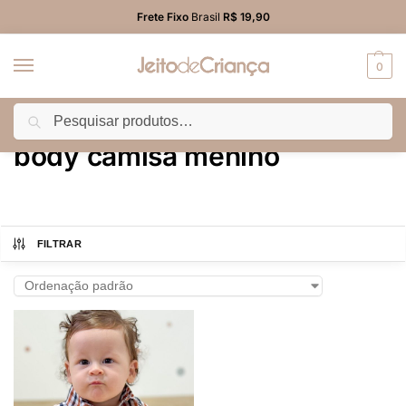
Frete Fixo
Brasil
R$ 19,90
0
Pesquisar
Início
Produtos marcados com a tag “body camisa menino”
/
body camisa menino
FILTRAR