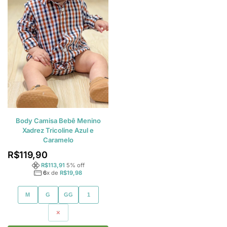
Body Camisa Bebê Menino
Xadrez Tricoline Azul e
Caramelo
R$
119,90
R$
113,91
5
% off
6
x de
R$
19,98
M
G
GG
1
2