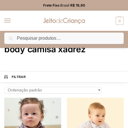
Frete Fixo
Brasil
R$ 19,90
0
Pesquisar
Início
Produtos marcados com a tag “body camisa xadrez”
/
body camisa xadrez
FILTRAR