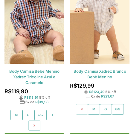
Body Camisa Bebê Menino
Body Camisa Xadrez Branco
Xadrez Tricoline Azul e
Bebê Menino
Caramelo
R$
129,99
R$
119,90
R$
123,49
5
% off
6
x de
R$
21,67
R$
113,91
5
% off
6
x de
R$
19,98
P
M
G
GG
M
G
GG
1
2