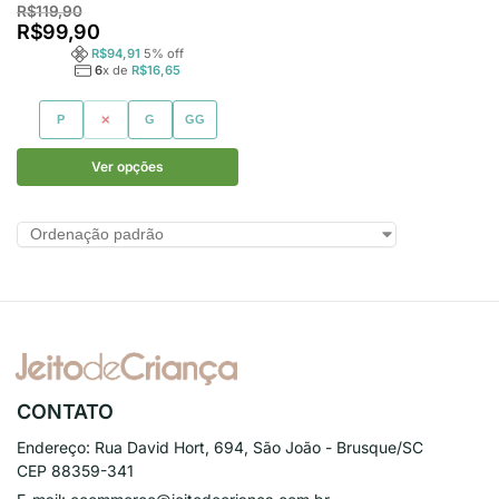
R$
119,90
R$
99,90
R$
94,91
5
% off
6
x de
R$
16,65
P
M
G
GG
Ver opções
CONTATO
Endereço:
Rua David Hort, 694, São João - Brusque/SC
CEP 88359-341