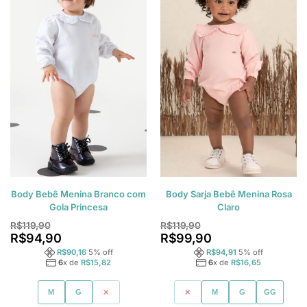
Body Bebê Menina Branco com
Body Sarja Bebê Menina Rosa
Gola Princesa
Claro
R$
119,90
R$
119,90
R$
94,90
R$
99,90
R$
90,16
5
% off
R$
94,91
5
% off
6
x de
R$
15,82
6
x de
R$
16,65
M
G
GG
P
M
G
GG