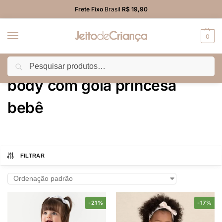
Frete Fixo
Brasil
R$ 19,90
0
Pesquisar
Início
Produtos marcados com a tag “body com gola princesa bebê”
/
body com gola princesa
bebê
FILTRAR
-21%
-17%