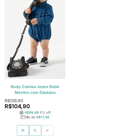
Body Camisa Jeans Bebê
Menino com Elastano
R$
129,90
R$
104,90
R$
99,66
5
% off
6
x de
R$
17,48
M
G
GG