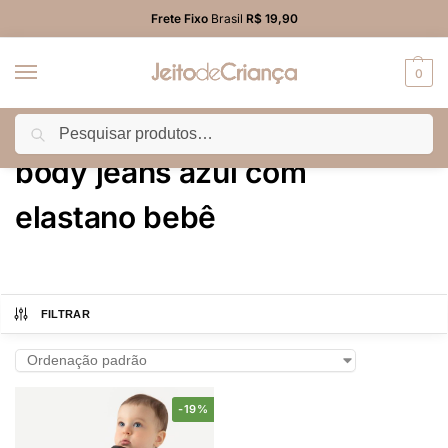
Frete Fixo
Brasil
R$ 19,90
0
Pesquisar
Início
Produtos marcados com a tag “body jeans azul com elastano bebê”
/
body jeans azul com
elastano bebê
FILTRAR
-19%