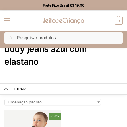
Frete Fixo
Brasil
R$ 19,90
0
Pesquisar
Início
Produtos marcados com a tag “body jeans azul com elastano”
/
body jeans azul com
elastano
FILTRAR
-19%