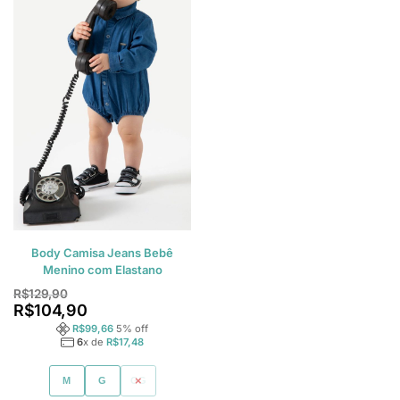
Body Camisa Jeans Bebê
Menino com Elastano
R$
129,90
R$
104,90
R$
99,66
5
% off
6
x de
R$
17,48
M
G
GG