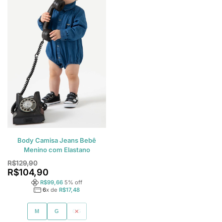
Body Camisa Jeans Bebê
Menino com Elastano
R$
129,90
R$
104,90
R$
99,66
5
% off
6
x de
R$
17,48
M
G
GG