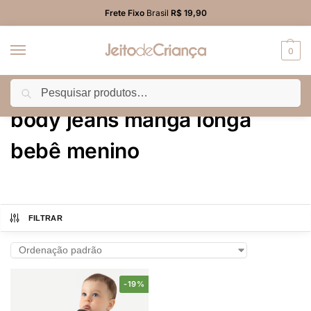
Frete Fixo
Brasil
R$ 19,90
0
Pesquisar
Início
Produtos marcados com a tag “body jeans manga longa bebê menino”
/
body jeans manga longa
bebê menino
FILTRAR
-19%