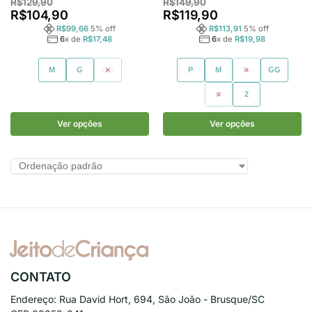
R$
129,90
R$
149,90
R$
104,90
R$
119,90
R$
99,66
5
% off
R$
113,91
5
% off
6
x de
R$
17,48
6
x de
R$
19,98
M
G
GG
P
M
G
GG
1
2
Ver opções
Ver opções
CONTATO
Endereço:
Rua David Hort, 694, São João - Brusque/SC