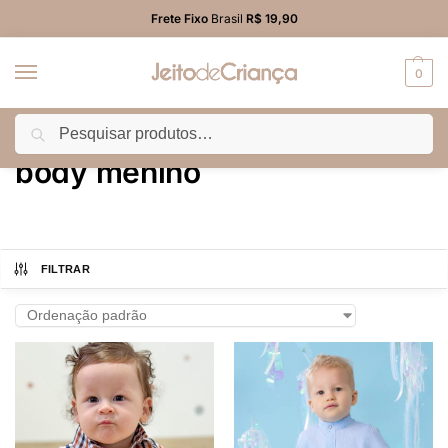
Frete Fixo
Brasil
R$ 19,90
0
Pesquisar
Início
Produtos marcados com a tag “body menino”
/
body menino
FILTRAR