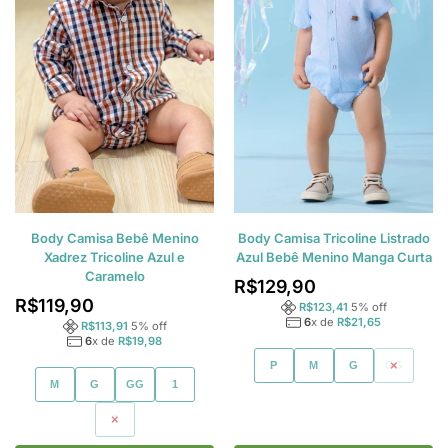
Body Camisa Bebê Menino
Body Camisa Tricoline Listrado
Xadrez Tricoline Azul e
Azul Bebê Menino Manga Curta
Caramelo
R$
129,90
R$
119,90
R$
123,41
5
% off
6
x de
R$
21,65
R$
113,91
5
% off
6
x de
R$
19,98
P
M
G
GG
M
G
GG
1
2