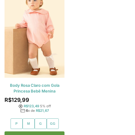
Body Rosa Claro com Gola
Princesa Bebê Menina
R$
129,99
R$
123,49
5
% off
6
x de
R$
21,67
P
M
G
GG