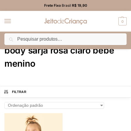
Frete Fixo
Brasil
R$ 19,90
0
Pesquisar
Início
Produtos marcados com a tag “body sarja rosa claro bebê menino”
/
body sarja rosa claro bebê
menino
FILTRAR