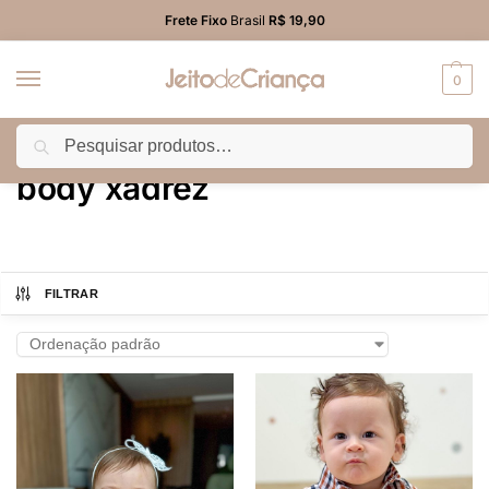
Frete Fixo
Brasil
R$ 19,90
0
Pesquisar
Início
Produtos marcados com a tag “body xadrez”
/
body xadrez
FILTRAR