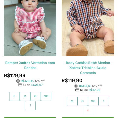
Romper Xadrez Vermelho com
Body Camisa Bebê Menino
Rendas
Xadrez Tricoline Azul e
Caramelo
R$
129,99
R$
119,90
R$
123,49
5
% off
6
x de
R$
21,67
R$
113,91
5
% off
6
x de
R$
19,98
P
M
G
GG
M
G
GG
1
1
2