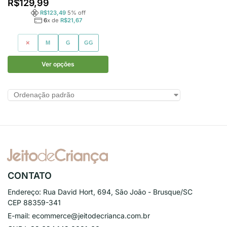
R$
129,99
R$
123,49
5
% off
6
x de
R$
21,67
P
M
G
GG
Ver opções
CONTATO
Endereço:
Rua David Hort, 694, São João - Brusque/SC
CEP 88359-341
E-mail:
ecommerce@jeitodecrianca.com.br