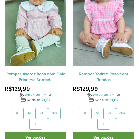
Romper Xadrez Rosa com Gola
Romper Xadrez Rosa com
Princesa Bordada
Rendas
R$
129,99
R$
129,99
R$
123,49
5
% off
R$
123,49
5
% off
6
x de
R$
21,67
6
x de
R$
21,67
P
M
G
GG
P
M
G
GG
1
1
Ver opções
Ver opções