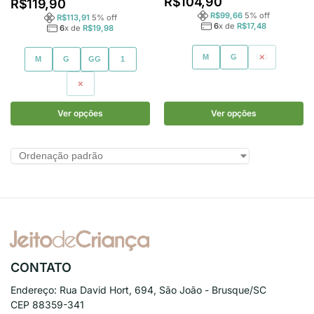
R$
104,90
R$
119,90
R$
99,66
5
% off
R$
113,91
5
% off
6
x de
R$
17,48
6
x de
R$
19,98
M
G
GG
M
G
GG
1
2
Ver opções
Ver opções
CONTATO
Endereço:
Rua David Hort, 694, São João - Brusque/SC
CEP 88359-341