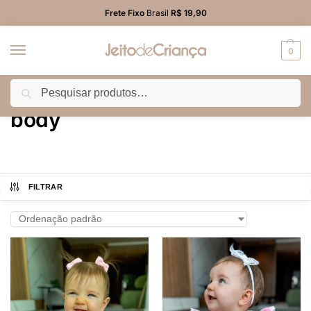
Frete Fixo
Brasil
R$ 19,90
0
Pesquisar
Início
Produtos marcados com a tag “body”
/
body
FILTRAR