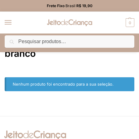
Frete Fixo
Brasil
R$ 19,90
0
Pesquisar
Início
Produtos marcados com a tag “branco”
/
branco
Nenhum produto foi encontrado para a sua seleção.