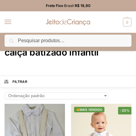
Frete Fixo
Brasil
R$ 19,90
0
Pesquisar
Início
Produtos marcados com a tag “calça batizado infantil”
/
calça batizado infantil
FILTRAR
MAIS VENDIDO
-20%