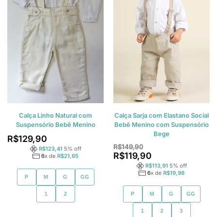
Calça Linho Natural com
Calça Sarja com Elastano Social
Suspensório Bebê Menino
Bebê Menino com Suspensório
Bege
R$
129,90
R$
149,90
R$
123,41
5
% off
R$
119,90
6
x de
R$
21,65
R$
113,91
5
% off
6
x de
R$
19,98
P
M
G
GG
1
2
P
M
G
GG
1
2
3