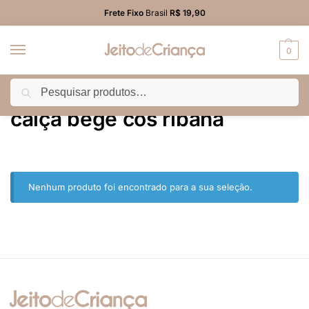
Frete Fixo
Brasil
R$ 19,90
0
Pesquisar
Início
Produtos marcados com a tag “calça bege cos ribana”
/
calça bege cos ribana
Nenhum produto foi encontrado para a sua seleção.