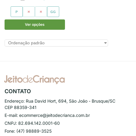
P
M
G
GG
Ver opções
CONTATO
Endereço:
Rua David Hort, 694, São João - Brusque/SC
CEP 88359-341
E-mail:
ecommerce@jeitodecrianca.com.br
CNPJ:
82.694.142.0001-60
Fone:
(47) 98889-3525