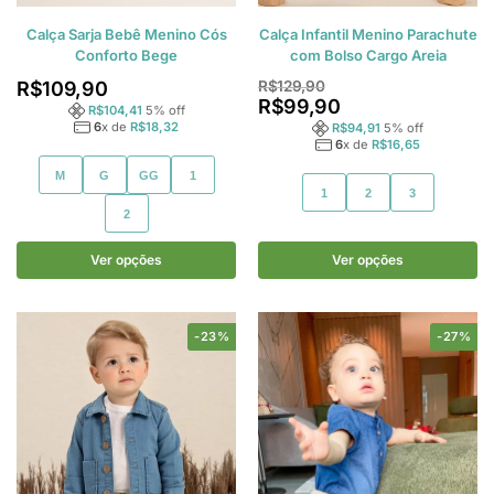
Calça Sarja Bebê Menino Cós
Calça Infantil Menino Parachute
Conforto Bege
com Bolso Cargo Areia
R$
109,90
R$
129,90
R$
99,90
R$
104,41
5
% off
6
x de
R$
18,32
R$
94,91
5
% off
6
x de
R$
16,65
M
G
GG
1
1
2
3
2
Ver opções
Ver opções
-23%
-27%