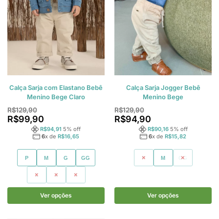
Calça Sarja com Elastano Bebê
Calça Sarja Jogger Bebê
Menino Bege Claro
Menino Bege
R$
129,90
R$
129,90
R$
99,90
R$
94,90
R$
94,91
5
% off
R$
90,16
5
% off
6
x de
R$
16,65
6
x de
R$
15,82
P
M
G
GG
P
M
GG
1
2
3
Ver opções
Ver opções