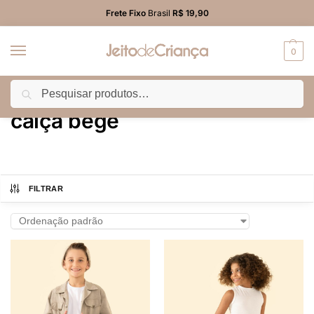
Frete Fixo
Brasil
R$ 19,90
0
Pesquisar
Início
Produtos marcados com a tag “calça bege”
/
calça bege
FILTRAR