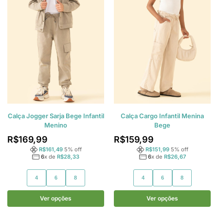
Calça Jogger Sarja Bege Infantil
Calça Cargo Infantil Menina
Menino
Bege
R$
169,99
R$
159,99
R$
161,49
5
% off
R$
151,99
5
% off
6
x de
R$
28,33
6
x de
R$
26,67
4
6
8
4
6
8
Ver opções
Ver opções