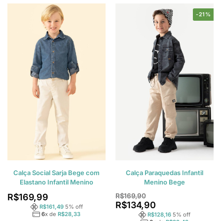
-21%
Calça Social Sarja Bege com
Calça Paraquedas Infantil
Elastano Infantil Menino
Menino Bege
R$
169,99
R$
169,90
R$
134,90
R$
161,49
5
% off
6
x de
R$
28,33
R$
128,16
5
% off