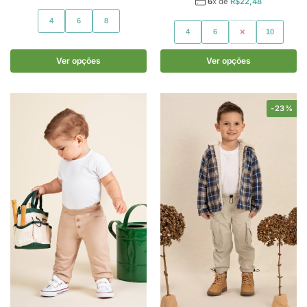
6
x de
R$
22,48
4
6
8
4
6
8
10
Ver opções
Ver opções
-23%