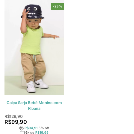
-23%
Calça Sarja Bebê Menino com
Ribana
R$
129,90
R$
99,90
R$
94,91
5
% off
6
x de
R$
16,65