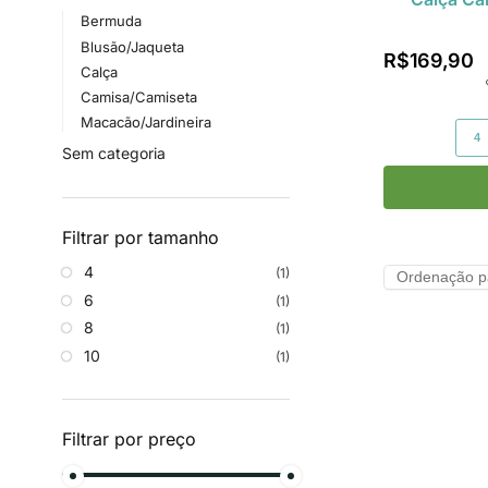
Bermuda
Blusão/Jaqueta
R$
169,90
Calça
Camisa/Camiseta
Macacão/Jardineira
4
Sem categoria
Filtrar por tamanho
4
(1)
6
(1)
8
(1)
10
(1)
Filtrar por preço