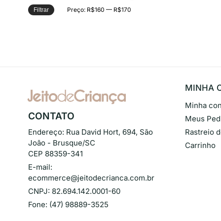
Preço:
R$160
—
R$170
Filtrar
MINHA 
Minha con
CONTATO
Meus Ped
Endereço:
Rua David Hort, 694, São
Rastreio 
João - Brusque/SC
Carrinho
CEP 88359-341
E-mail:
ecommerce@jeitodecrianca.com.br
CNPJ:
82.694.142.0001-60
Fone:
(47) 98889-3525