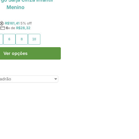
Menino
R$
161,41
5
% off
6
x de
R$
28,32
6
8
10
Ver opções