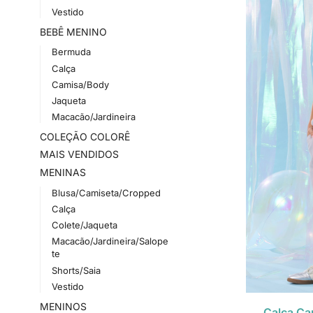
Vestido
BEBÊ MENINO
Bermuda
Calça
Camisa/Body
Jaqueta
Macacão/Jardineira
COLEÇÃO COLORÊ
MAIS VENDIDOS
MENINAS
Blusa/Camiseta/Cropped
Calça
Colete/Jaqueta
Macacão/Jardineira/Salope
te
Shorts/Saia
Vestido
MENINOS
Calça Car