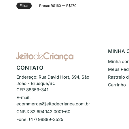
Preço:
R$160
—
R$170
Filtrar
MINHA 
Minha con
CONTATO
Meus Ped
Endereço:
Rua David Hort, 694, São
Rastreio 
João - Brusque/SC
Carrinho
CEP 88359-341
E-mail:
ecommerce@jeitodecrianca.com.br
CNPJ:
82.694.142.0001-60
Fone:
(47) 98889-3525