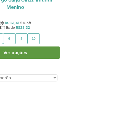
Menino
R$
161,41
5
% off
6
x de
R$
28,32
6
8
10
Ver opções