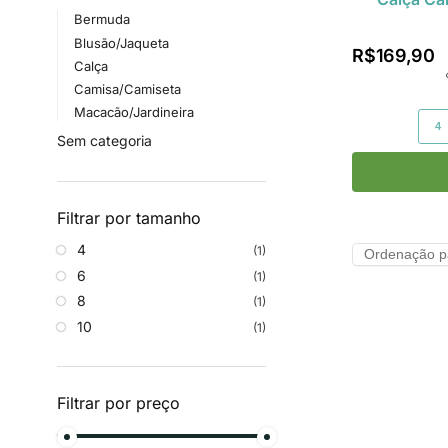
Bermuda
Blusão/Jaqueta
R$
169,90
Calça
Camisa/Camiseta
Macacão/Jardineira
4
Sem categoria
Filtrar por tamanho
4
(1)
6
(1)
8
(1)
10
(1)
Filtrar por preço