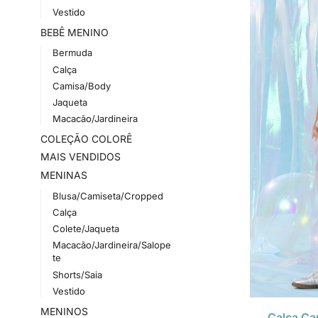
Vestido
BEBÊ MENINO
Bermuda
Calça
Camisa/Body
Jaqueta
Macacão/Jardineira
COLEÇÃO COLORÊ
MAIS VENDIDOS
MENINAS
Blusa/Camiseta/Cropped
Calça
Colete/Jaqueta
Macacão/Jardineira/Salope
te
Shorts/Saia
Vestido
MENINOS
Calça Car