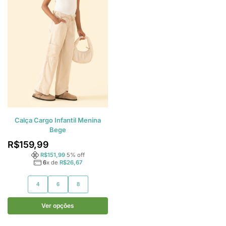
Calça Cargo Infantil Menina
Bege
R$
159,99
R$
151,99
5
% off
6
x de
R$
26,67
4
6
8
Ver opções