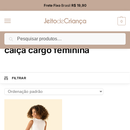
Frete Fixo
Brasil
R$ 19,90
0
Pesquisar
Início
Produtos marcados com a tag “calça cargo feminina”
/
calça cargo feminina
FILTRAR