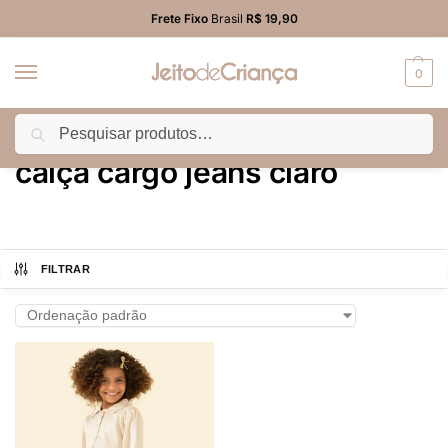
Frete Fixo
Brasil
R$ 19,90
0
Pesquisar
Início
Produtos marcados com a tag “calça cargo jeans claro”
/
calça cargo jeans claro
FILTRAR