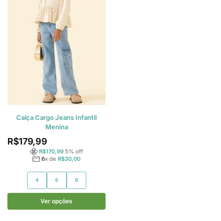
Calça Cargo Jeans Infantil
Menina
R$
179,99
R$
170,99
5
% off
6
x de
R$
30,00
4
6
8
Ver opções