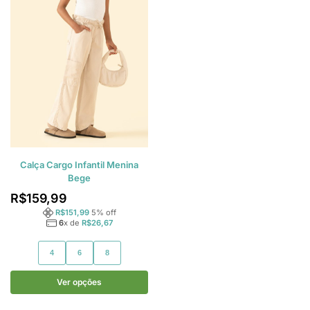
Calça Cargo Infantil Menina
Bege
R$
159,99
R$
151,99
5
% off
6
x de
R$
26,67
4
6
8
Ver opções