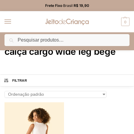
Frete Fixo
Brasil
R$ 19,90
0
Pesquisar
Início
Produtos marcados com a tag “calça cargo wide leg bege”
/
calça cargo wide leg bege
FILTRAR