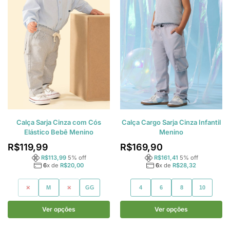
Calça Sarja Cinza com Cós
Calça Cargo Sarja Cinza Infantil
Elástico Bebê Menino
Menino
R$
119,99
R$
169,90
R$
113,99
5
% off
R$
161,41
5
% off
6
x de
R$
20,00
6
x de
R$
28,32
P
M
G
GG
4
6
8
10
Ver opções
Ver opções