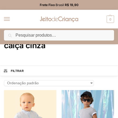
Frete Fixo
Brasil
R$ 19,90
0
Pesquisar
Início
Produtos marcados com a tag “calça cinza”
/
calça cinza
FILTRAR