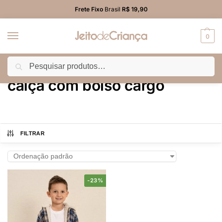
Frete Fixo
Brasil
R$ 19,90
0
Pesquisar
Início
Produtos marcados com a tag “calça com bolso cargo”
/
calça com bolso cargo
FILTRAR
-23%