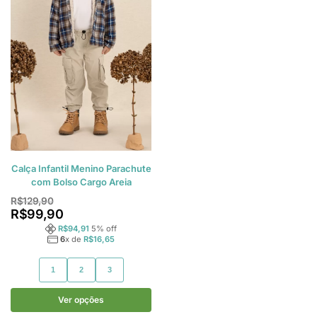
Calça Infantil Menino Parachute
com Bolso Cargo Areia
R$
129,90
R$
99,90
R$
94,91
5
% off
6
x de
R$
16,65
1
2
3
Ver opções