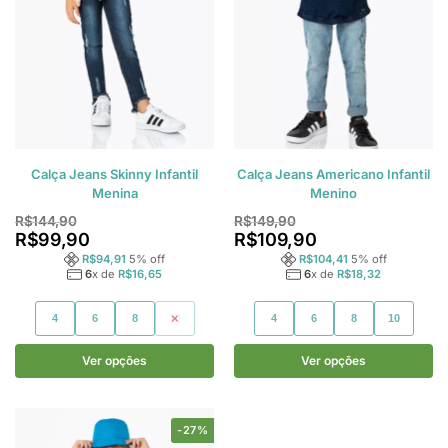
Calça Jeans Skinny Infantil
Calça Jeans Americano Infantil
Menina
Menino
R$
144,90
R$
149,90
R$
99,90
R$
109,90
R$
94,91
5
% off
R$
104,41
5
% off
6
x de
R$
16,65
6
x de
R$
18,32
4
6
8
10
4
6
8
10
Ver opções
Ver opções
-27%