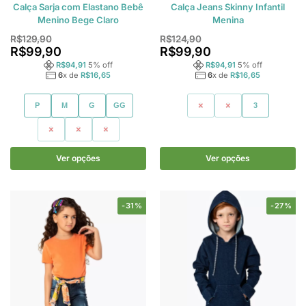
Calça Sarja com Elastano Bebê
Calça Jeans Skinny Infantil
Menino Bege Claro
Menina
R$
129,90
R$
124,90
R$
99,90
R$
99,90
R$
94,91
5
% off
R$
94,91
5
% off
6
x de
R$
16,65
6
x de
R$
16,65
P
M
G
GG
1
2
3
1
2
3
Ver opções
Ver opções
-31%
-27%