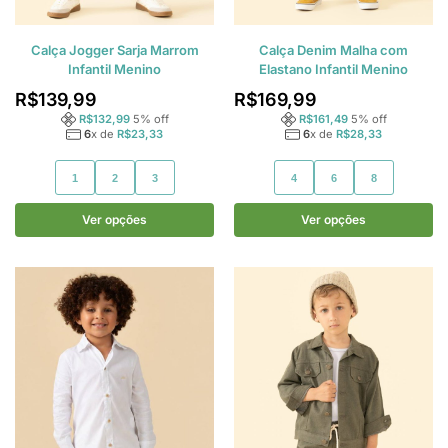
Calça Jogger Sarja Marrom
Calça Denim Malha com
Infantil Menino
Elastano Infantil Menino
R$
139,99
R$
169,99
R$
132,99
5
% off
R$
161,49
5
% off
6
x de
R$
23,33
6
x de
R$
28,33
1
2
3
4
6
8
Ver opções
Ver opções