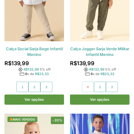
Calça Social Sarja Bege Infantil
Calça Jogger Sarja Verde Militar
Menino
Infantil Menino
R$
139,99
R$
139,99
R$
132,99
5
% off
R$
132,99
5
% off
6
x de
R$
23,33
6
x de
R$
23,33
1
2
3
1
2
3
Ver opções
Ver opções
MAIS VENDIDO
-20%