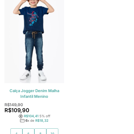
Calça Jogger Denim Malha
Infantil Menino
R$
149,90
R$
109,90
R$
104,41
5
% off
6
x de
R$
18,32
4
6
8
10