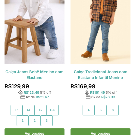
Calça Jeans Bebê Menino com
Calça Tradicional Jeans com
Elastano
Elastano Infantil Menino
R$
129,99
R$
169,99
R$
123,49
5
% off
R$
161,49
5
% off
6
x de
R$
21,67
6
x de
R$
28,33
P
M
G
GG
4
6
8
1
2
3
Ver opções
Ver opções