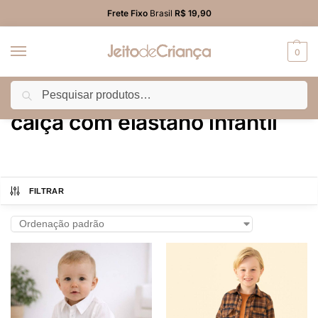
Frete Fixo
Brasil
R$ 19,90
0
Pesquisar
Início
Produtos marcados com a tag “calça com elastano infantil”
/
calça com elastano infantil
FILTRAR