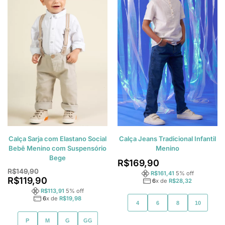
Calça Sarja com Elastano Social
Calça Jeans Tradicional Infantil
Bebê Menino com Suspensório
Menino
Bege
R$
169,90
R$
149,90
R$
161,41
5
% off
R$
119,90
6
x de
R$
28,32
R$
113,91
5
% off
6
x de
R$
19,98
4
6
8
10
P
M
G
GG