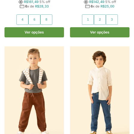
R$
161,49
5
% off
R$
142,49
5
% off
6
x de
R$
28,33
6
x de
R$
25,00
4
6
8
1
2
3
Ver opções
Ver opções