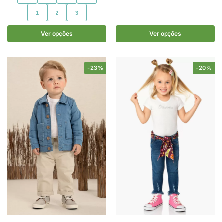
1
2
3
Ver opções
Ver opções
-23%
-20%