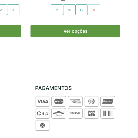
2
3
P
M
G
GG
Ver opções
PAGAMENTOS