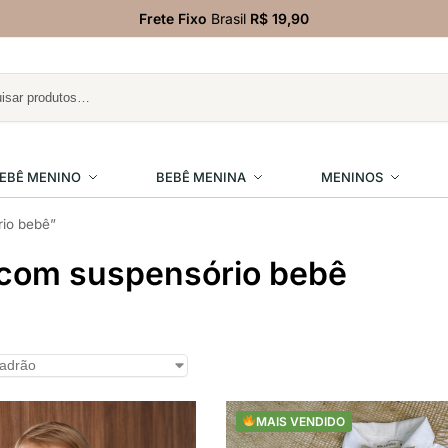
Frete Fixo
Brasil
R$ 19,90
EBÊ MENINO
BEBÊ MENINA
MENINOS
rio bebê”
 com suspensório bebê
MAIS VENDIDO