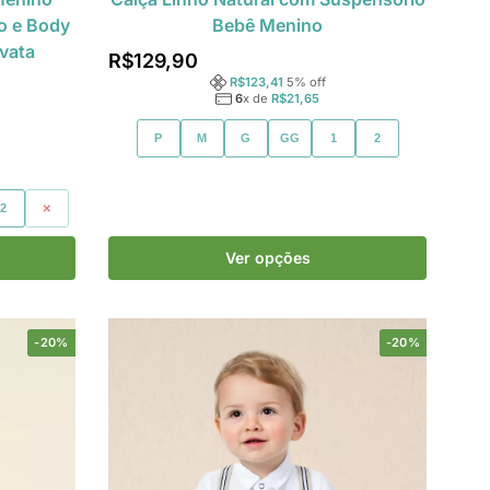
o e Body
Bebê Menino
vata
R$
129,90
R$
123,41
5
% off
6
x de
R$
21,65
P
M
G
GG
1
2
2
3
Ver opções
-20%
-20%