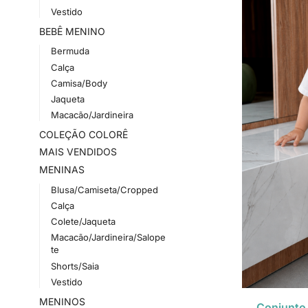
Vestido
BEBÊ MENINO
Bermuda
Calça
Camisa/Body
Jaqueta
Macacão/Jardineira
COLEÇÃO COLORÊ
MAIS VENDIDOS
MENINAS
Blusa/Camiseta/Cropped
Calça
Colete/Jaqueta
Macacão/Jardineira/Salope
te
Shorts/Saia
Vestido
MENINOS
Conjunto