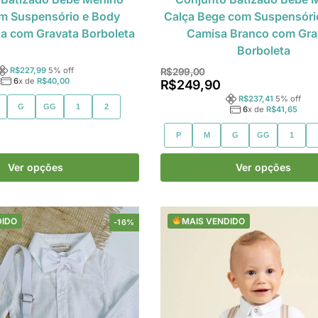
m Suspensório e Body
Calça Bege com Suspensóri
a com Gravata Borboleta
Camisa Branco com Gra
Borboleta
R$
227,99
5
% off
R$
299,00
6
x de
R$
40,00
R$
249,90
R$
237,41
5
% off
G
GG
1
2
6
x de
R$
41,65
P
M
G
GG
1
Ver opções
Ver opções
DIDO
MAIS VENDIDO
-16%