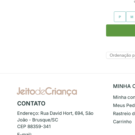
P
M
MINHA 
Minha con
CONTATO
Meus Ped
Endereço:
Rua David Hort, 694, São
Rastreio 
João - Brusque/SC
Carrinho
CEP 88359-341
E-mail: