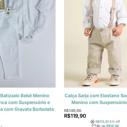
 Batizado Bebê Menino
Calça Sarja com Elastano So
nca com Suspensório e
Menino com Suspensório
a com Gravata Borboleta
R$
149,90
R$
119,90
R$
113,91
5
% off
6
x de
R$
19,98