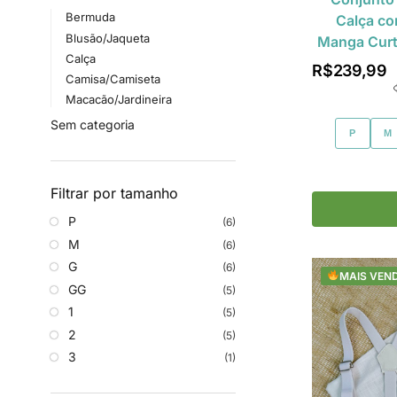
Bermuda
Calça co
Blusão/Jaqueta
Manga Curt
Calça
R$
239,99
Camisa/Camiseta
Macacão/Jardineira
Sem categoria
P
M
Filtrar por tamanho
P
(6)
M
(6)
G
(6)
MAIS VEN
GG
(5)
1
(5)
2
(5)
3
(1)