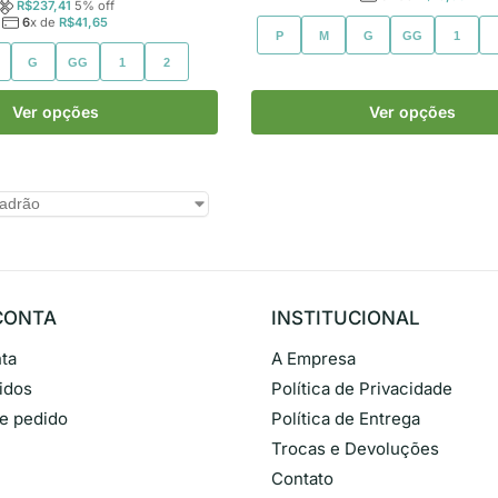
R$
237,41
5
% off
6
x de
R$
41,65
P
M
G
GG
1
G
GG
1
2
Ver opções
Ver opções
CONTA
INSTITUCIONAL
ta
A Empresa
idos
Política de Privacidade
de pedido
Política de Entrega
Trocas e Devoluções
Contato