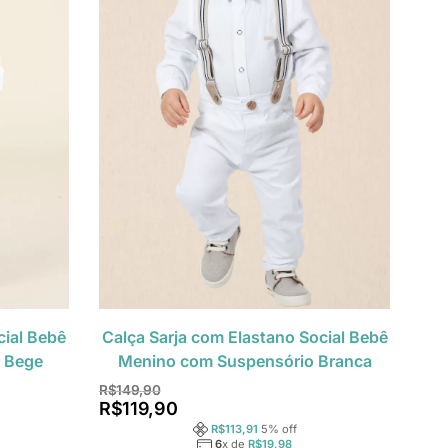
cial Bebê
Calça Sarja com Elastano Social Bebê
 Bege
Menino com Suspensório Branca
R$
149,90
R$
119,90
R$
113,91
5
% off
6
x de
R$
19,98