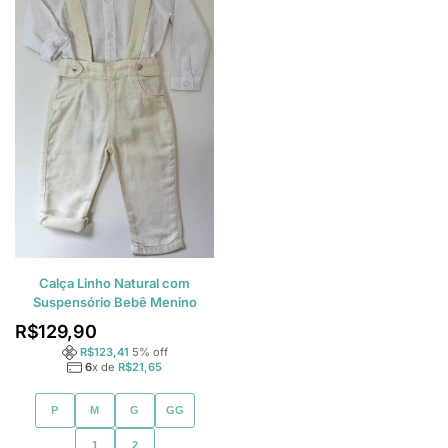
Calça Linho Natural com
Suspensório Bebê Menino
R$
129,90
R$
123,41
5
% off
6
x de
R$
21,65
P
M
G
GG
1
2