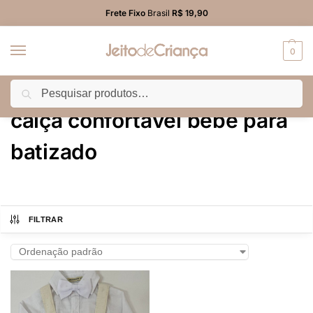
Frete Fixo
Brasil
R$ 19,90
0
Pesquisar
Início
Produtos marcados com a tag “calça confortável bebê para batizado”
/
calça confortável bebê para
batizado
FILTRAR