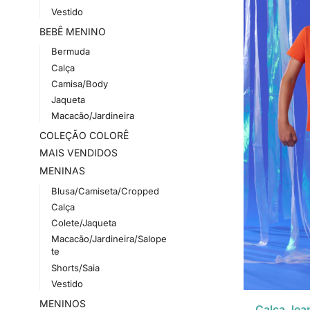
Vestido
BEBÊ MENINO
Bermuda
Calça
Camisa/Body
Jaqueta
Macacão/Jardineira
COLEÇÃO COLORÊ
MAIS VENDIDOS
MENINAS
Blusa/Camiseta/Cropped
Calça
Colete/Jaqueta
Macacão/Jardineira/Salope
te
Shorts/Saia
Vestido
MENINOS
Calça Jean