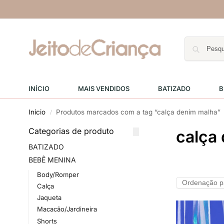
INÍCIO
MAIS VENDIDOS
BATIZADO
B
Início
Produtos marcados com a tag “calça denim malha”
/
Categorias de produto
calça
BATIZADO
BEBÊ MENINA
Body/Romper
Calça
Jaqueta
Macacão/Jardineira
Shorts