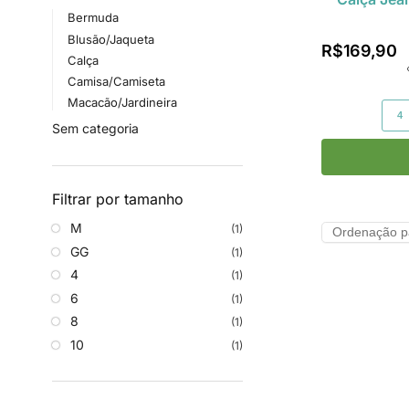
Bermuda
Blusão/Jaqueta
R$
169,90
Calça
Camisa/Camiseta
Macacão/Jardineira
4
Sem categoria
Filtrar por tamanho
M
(1)
GG
(1)
4
(1)
6
(1)
8
(1)
10
(1)