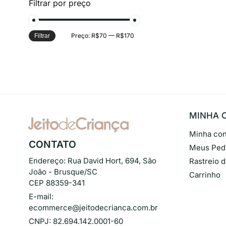
Filtrar por preço
Preço:
R$70
—
R$170
Filtrar
MINHA 
Minha con
CONTATO
Meus Ped
Endereço:
Rua David Hort, 694, São
Rastreio 
João - Brusque/SC
Carrinho
CEP 88359-341
E-mail:
ecommerce@jeitodecrianca.com.br
CNPJ:
82.694.142.0001-60