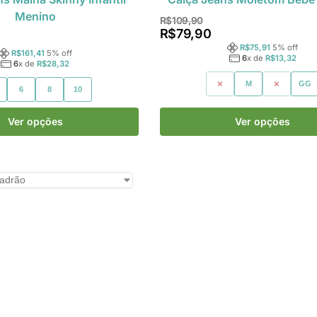
Menino
R$
109,90
R$
79,90
R$
75,91
5
% off
R$
161,41
5
% off
6
x de
R$
13,32
6
x de
R$
28,32
P
M
G
GG
6
8
10
Ver opções
Ver opções